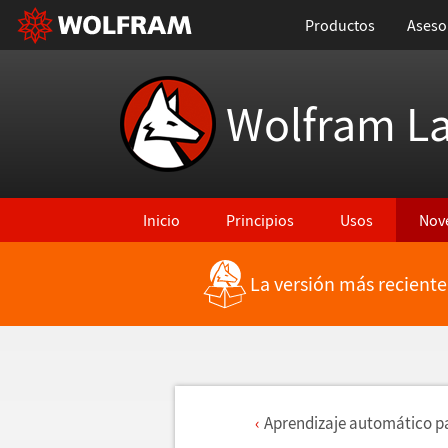
Productos
Aseso
Wolfram L
Inicio
Principios
Usos
Nov
La versión más reciente
Aprendizaje autom
á
tico p