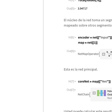
In[5]:=
Out[5]=
El n
ú
cleo de la red toma un se
mapeado sobre otros segmento
In[6]:=
Out[6]=
Esta es la red principal.
In[7]:=
Out[7]=
Usted puede calcular este result