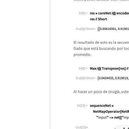
In[8]:=
Out[8]//Short=
El resultado de esto es la secu
Dado que est
á
buscando por toda
promedio.
In[9]:=
Out[9]//Short=
Al hacer un poco de cirug
í
a, ust
In[10]:=
Out[10]=