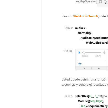
Usando
WebAudioSearch
, uste
In[11]:=
Out[11]=
Usted puede definir una funci
ó
n
secuencia y genere el resultado 
In[12]:=