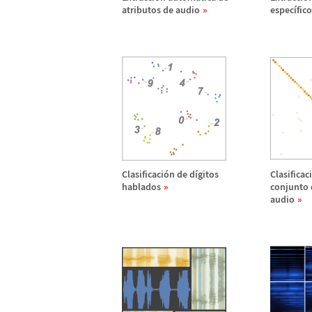
atributos de audio
espec
í
fico
Clasificaci
ó
n de d
í
gitos
Clasificaci
hablados
conjunto 
audio