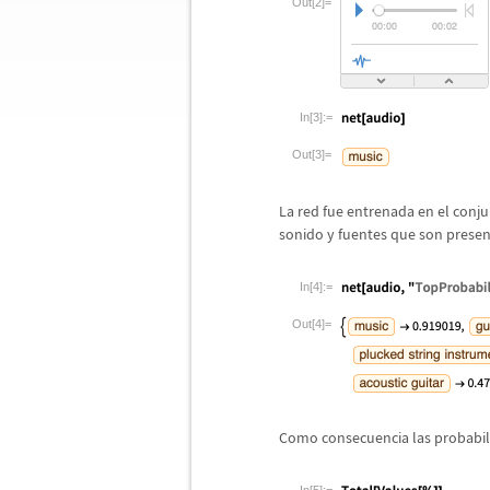
Out[2]=
In[3]:=
Out[3]=
La red fue entrenada en el conj
sonido y fuentes que son presen
In[4]:=
Out[4]=
Como consecuencia las probabili