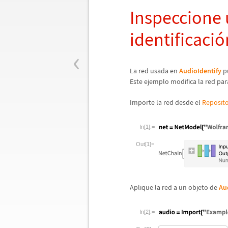
Inspeccione 
identificaci
ó
‹
La red usada en
AudioIdentify
pu
Este ejemplo modifica la red pa
Importe la red desde el
Reposito
In[1]:=
Out[1]=
Aplique la red a un objeto de
Au
In[2]:=