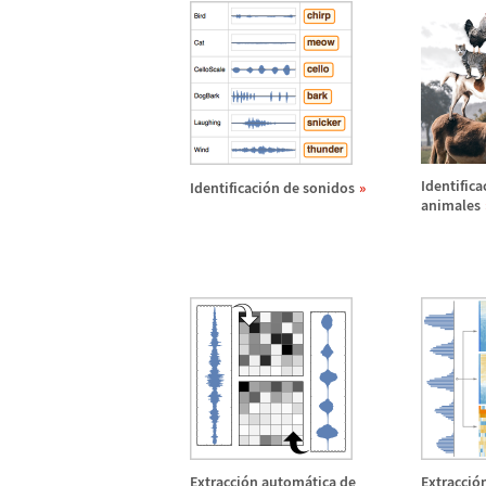
Identifica
Identificaci
ó
n de sonidos
animales
Extracci
ó
n autom
á
tica de
Extracci
ó