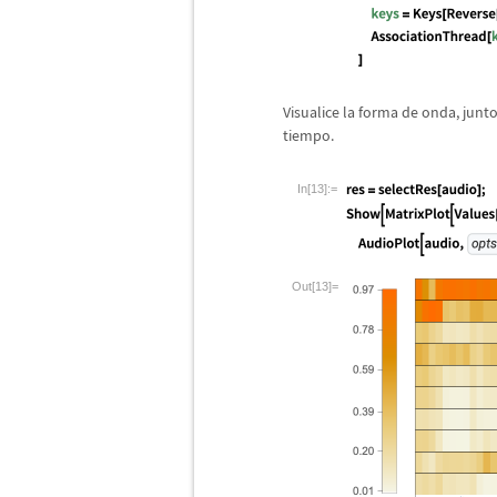
Visualice la forma de onda, junt
tiempo.
In[13]:=
Out[13]=