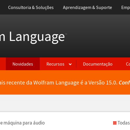
Consultoria & Soluções
Aprendizagem & Suporte
Emp
m Language
™
Novidades
Recursos
Documentação
C
is recente da Wolfram Language é a Versão 15.0.
Conf
de m
á
quina para
á
udio
Todas