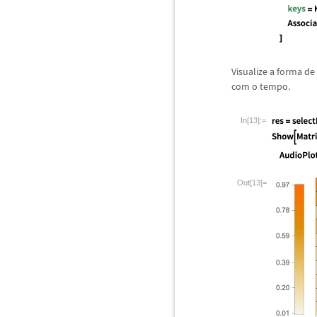
Visualize a forma de
com o tempo.
In[13]:=
Out[13]=