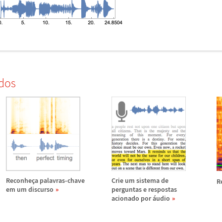
dos
Reconhe
ç
a palavras-chave
Crie um sistema de
R
em um discurso
perguntas e respostas
acionado por
á
udio