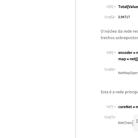
In[5]:=
Out[5]=
O n
ú
cleo da rede r
trechos sobreposto
In[6]:=
Out[6]=
Esta
é
a rede princip
In[7]:=
Out[7]=