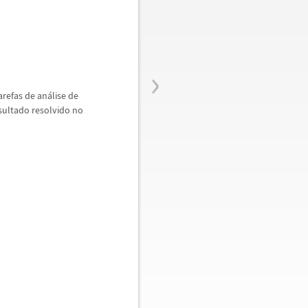
›
arefas de an
á
lise de
sultado resolvido no