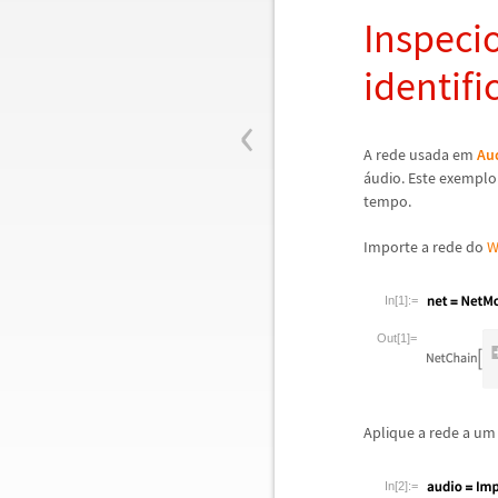
Inspeci
identifi
‹
A rede usada em
Au
á
udio. Este exemplo
tempo.
Importe a rede do
W
In[1]:=
Out[1]=
Aplique a rede a um
In[2]:=