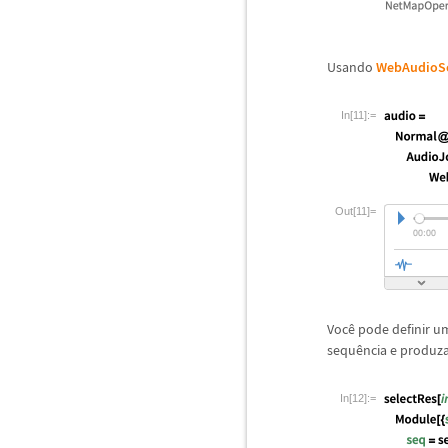
Usando
WebAudioS
In[11]:=
Out[11]=
Voc
ê
pode definir u
sequ
ê
ncia e produz
In[12]:=