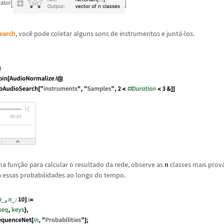
earch
, voc
ê
pode coletar alguns sons de instrumentos e junt
á
-los.
ma fun
ç
ã
o para calcular o resultado da rede, observe as
n
classes mais prov
a essas probabilidades ao longo do tempo.