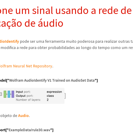
one um sinal usando a rede de
ca
ç
ã
o de
á
udio
dioIdentify
pode ser uma ferramenta muito poderosa para realizar outras t
 modifica a rede para obter probabilidades ao longo do tempo como um re
olfram Neural Net Repository
.
 objeto de
Audio
.