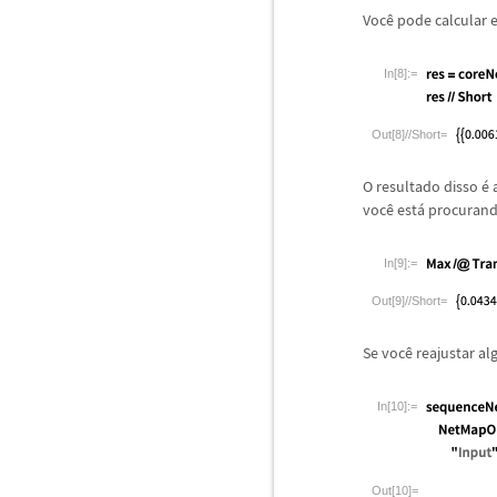
Voc
ê
pode calcular e
In[8]:=
Out[8]//Short=
O resultado disso
é
a
voc
ê
est
á
procurando
In[9]:=
Out[9]//Short=
Se voc
ê
reajustar al
In[10]:=
Out[10]=