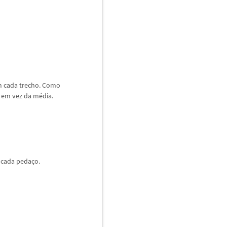
em cada trecho. Como
 em vez da m
é
dia.
 cada peda
ç
o.