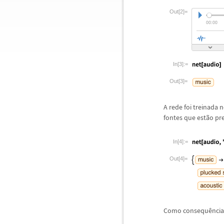
Out[2]=
In[3]:=
Out[3]=
A rede foi treinada
fontes que est
ã
o pr
In[4]:=
Out[4]=
Como consequ
ê
ncia