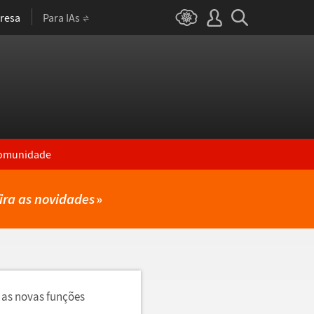
resa
Para IAs
omunidade
ira as novidades
»
 as novas funções