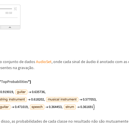
 no conjunto de dados
AudioSet
, onde cada sinal de
á
udio
é
anotado com as c
esentes na grava
ç
ã
o.
 disso, as probabilidades de cada classe no resultado n
ã
o s
ã
o mutuamente e