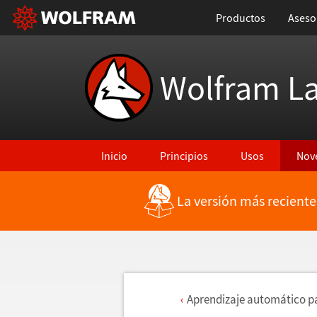
Productos
Aseso
Wolfram L
Inicio
Principios
Usos
Nov
La versión más reciente
Aprendizaje autom
á
tico p