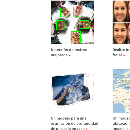
Detecci
ó
n de rostros
Realice in
mejorada
facial
Un modelo para una
Un modelo
estimaci
ó
n de profundidad
ubicaci
ó
n
de una sola imagen
imagen