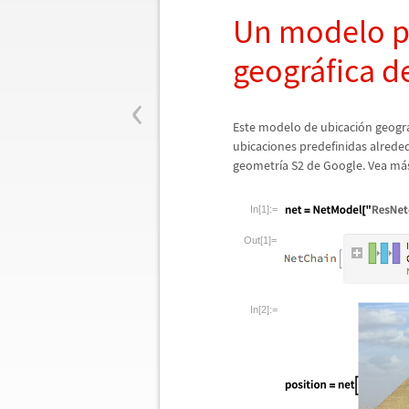
Un modelo pa
geogr
á
fica 
‹
Este modelo de ubicaci
ó
n geogr
ubicaciones predefinidas alrede
geometr
í
a S2 de Google. Vea m
á
In[1]:=
Out[1]=
In[2]:=