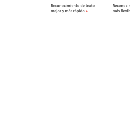
Reconocimiento de texto
Reconocim
mejor y m
á
s r
á
pido
m
á
s flexi