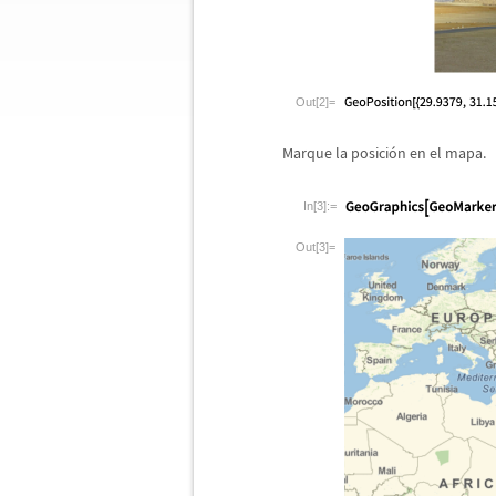
Out[2]=
Marque la posici
ó
n en el mapa.
In[3]:=
Out[3]=