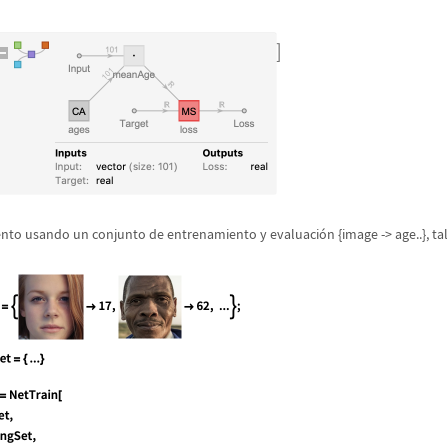
ento usando un conjunto de entrenamiento y evaluaci
ó
n
{image -> age..}
, t