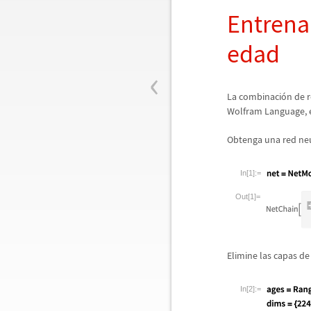
Entrena
edad
‹
La combinaci
ó
n de 
Wolfram Language, e
Obtenga una red neur
In[1]:=
Out[1]=
Elimine las capas de 
In[2]:=