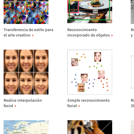
Transferencia de estilo para
Reconocimiento
R
el arte creativo
incorporado de objetos
y
Realice interpolaci
ó
n
Simple reconocimiento
R
facial
facial
3