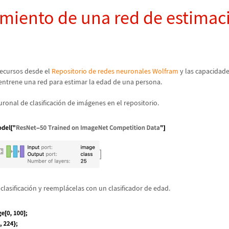
miento de una red de estimac
recursos desde el
Repositorio de redes neuronales Wolfram
y las capacidade
ntrene una red para estimar la edad de una persona.
onal de clasificaci
ó
n de im
á
genes en el repositorio.
clasificaci
ó
n y reempl
á
celas con un clasificador de edad.