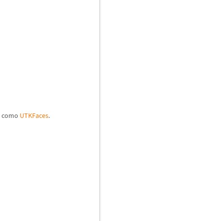
al como
UTKFaces
.