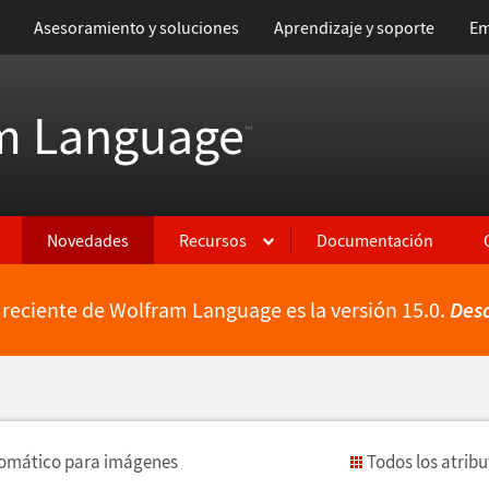
Asesoramiento y soluciones
Aprendizaje y soporte
Em
m Language
™
Novedades
Recursos
Documentación
 reciente de Wolfram Language es la versión 15.0.
Des
tom
á
tico para im
á
genes
Todos los atrib