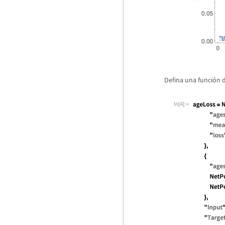
Defina una funci
ó
n 
In[4]:=