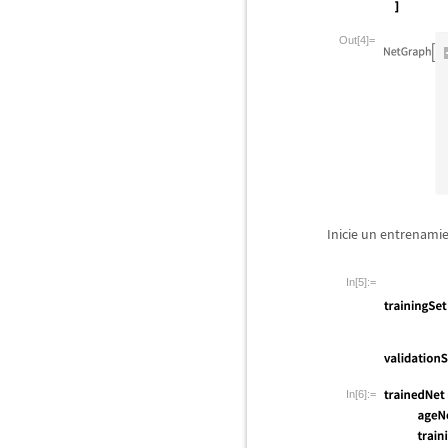
Out[4]=
Inicie un entrenami
In[5]:=
In[6]:=