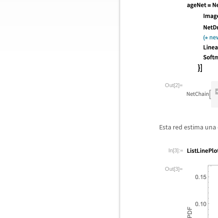
Out[2]=
Esta red estima una 
In[3]:=
Out[3]=