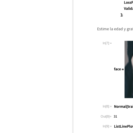
Estime la edad y graf
In[7]:=
In[8]:=
Out[8]=
In[9]:=