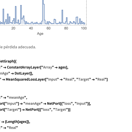
de p
é
rdida adecuada.