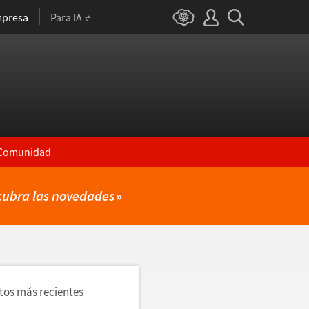
presa
Para IA
Comunidad
cubra las novedades
»
utos más recientes