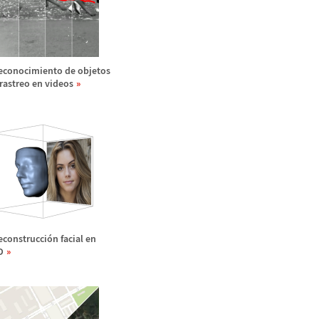
econocimiento de objetos
 rastreo en videos
econstrucci
ó
n facial en
D