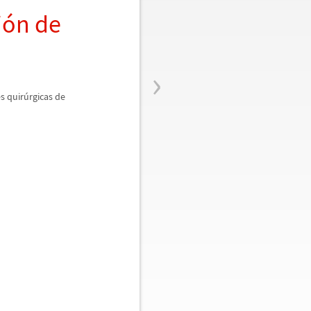
i
ó
n de
›
s quir
ú
rgicas de