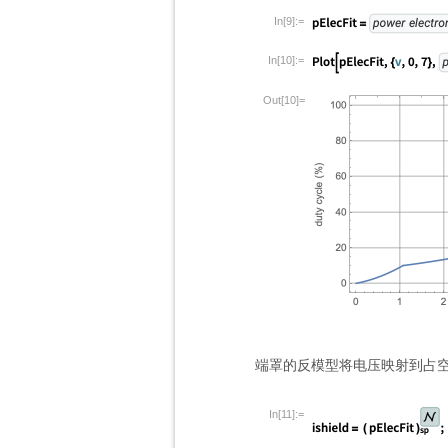
In[9]:=
In[10]:=
Out[10]=
端罩的反模型将电压映射到占
In[11]:=