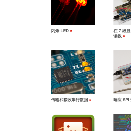
闪烁 LED
在 7 
读数
传输和接收串行数据
响应 SPI