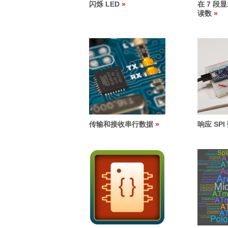
闪烁 LED
在 7 
读数
传输和接收串行数据
响应 SPI