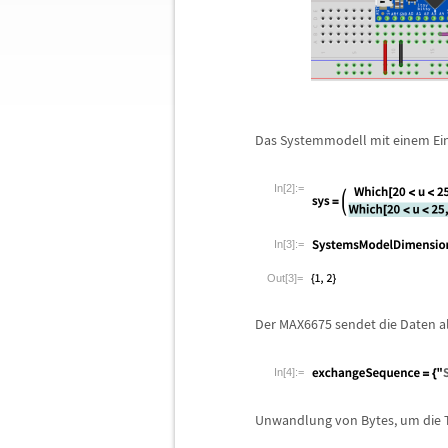
Das Systemmodell mit einem Ei
In[2]:=
In[3]:=
Out[3]=
Der MAX6675 sendet die Daten al
In[4]:=
Unwandlung von Bytes, um die 