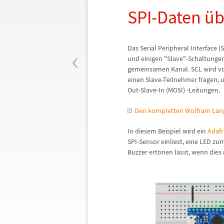
SPI-Daten
ü
b
‹
Das Serial Peripheral Interface (S
und einigen "Slave"-Schaltungen
gemeinsamen Kanal. SCL wird v
einen Slave-Teilnehmer fragen, 
Out-Slave-In (MOSI) -Leitungen.
Den kompletten Wolfram Lang
In diesem Beispiel wird ein
Adafr
SPI-Sensor einliest, eine LED z
Buzzer ert
ö
nen l
ä
sst, wenn dies n