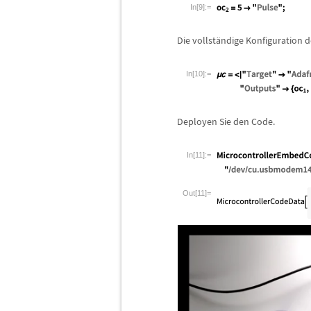
In[9]:=
Die vollst
ä
ndige Konfiguration d
In[10]:=
Deployen Sie den Code.
In[11]:=
Out[11]=