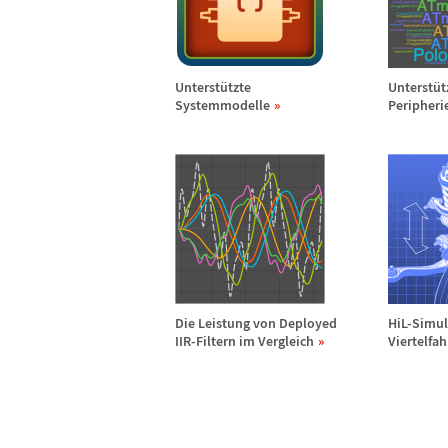
Unterst
ü
tzte
Unterst
ü
t
Systemmodelle
Peripheri
Die Leistung von Deployed
HiL-Simul
IIR-Filtern im Vergleich
Viertelfa