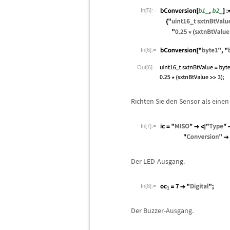
In[5]:=
In[6]:=
Out[6]=
Richten Sie den Sensor als einen
In[7]:=
Der LED-Ausgang.
In[8]:=
Der Buzzer-Ausgang.