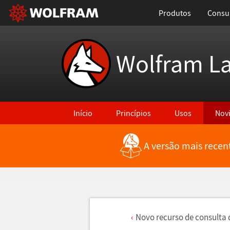
Produtos
Consul
Wolfram L
Início
Princípios
Usos
Nov
A versão mais recen
Novo recurso de consulta 