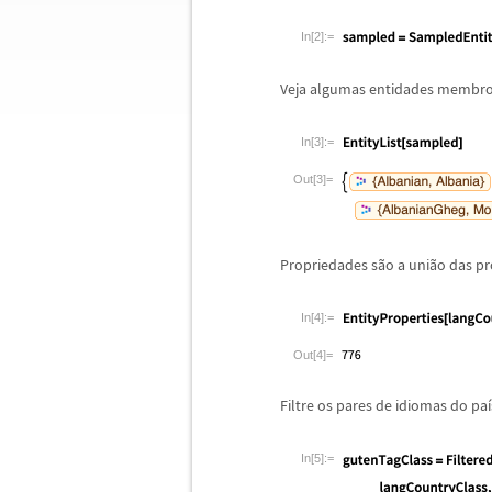
In[2]:=
Veja algumas entidades membro
In[3]:=
Out[3]=
Propriedades s
ã
o a uni
ã
o das p
In[4]:=
Out[4]=
Filtre os pares de idiomas do pa
í
In[5]:=