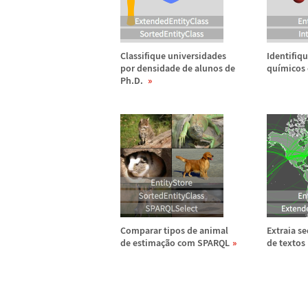
Classifique universidades
Identifiq
por densidade de alunos de
qu
í
micos
Ph.D.
Comparar tipos de animal
Extraia s
de estima
ç
ã
o com SPARQL
de textos