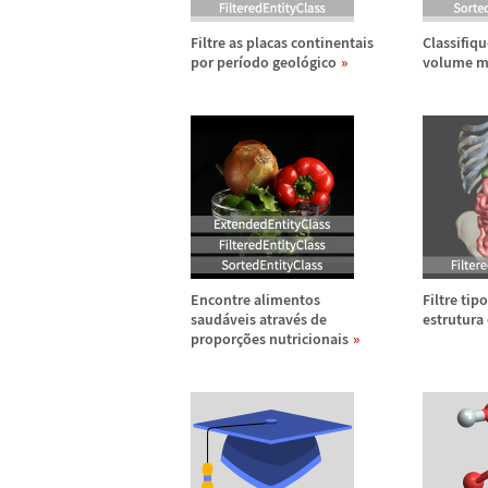
Filtre as placas continentais
Classifiq
por per
í
odo geol
ó
gico
volume m
Encontre alimentos
Filtre tip
saud
á
veis atrav
é
s de
estrutura 
propor
ç
õ
es nutricionais