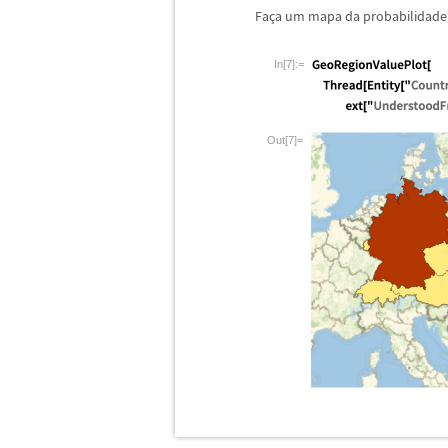
Fa
ç
a um mapa da probabilidade
In[7]:=
Out[7]=