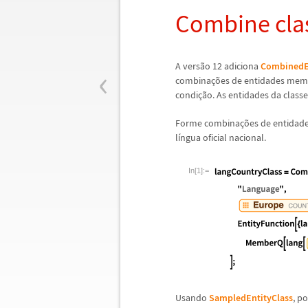
Combine cla
‹
A vers
ã
o 12 adiciona
CombinedEn
combina
ç
õ
es de entidades mem
condi
ç
ã
o. As entidades da clas
Forme combina
ç
õ
es de entidad
l
í
ngua oficial nacional.
In[1]:=
Usando
SampledEntityClass
, p