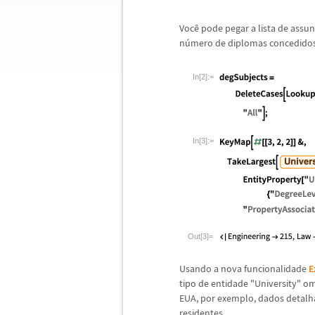
Voc
ê
pode pegar a lista de assu
n
ú
mero de diplomas concedidos
In[2]:=
In[3]:=
Out[3]=
Usando a nova funcionalidade
E
tipo de entidade "University" 
EUA, por exemplo, dados detalh
residentes.