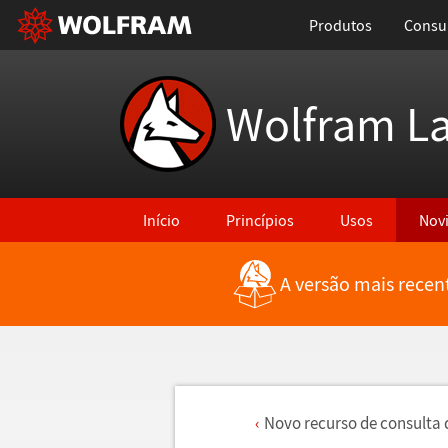
Produtos
Consul
Wolfram L
Início
Princípios
Usos
Nov
A versão mais recen
Novo recurso de consulta 