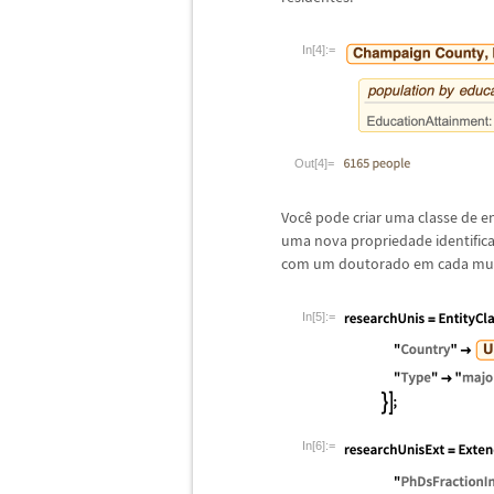
In[4]:=
Out[4]=
Voc
ê
pode criar uma classe de e
uma nova propriedade identific
com um doutorado em cada mu
In[5]:=
In[6]:=