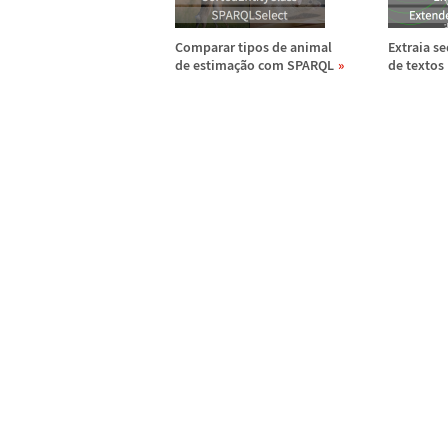
Comparar tipos de animal
Extraia s
de estima
ç
ã
o com SPARQL
de textos