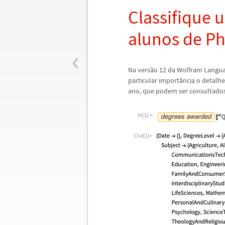
Classifique 
alunos de Ph
‹
Na vers
ã
o 12 da Wolfram Langua
particular import
â
ncia o detalhe
ano, que podem ser consultados
In[1]:=
Out[1]=