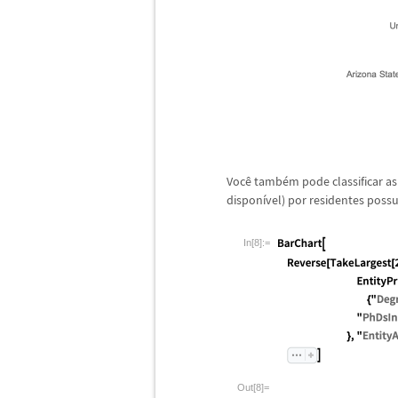
Voc
ê
tamb
é
m pode classificar a
dispon
í
vel) por residentes poss
In[8]:=
Out[8]=