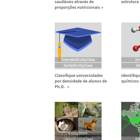
saud
á
veis atrav
é
s de
estrutura 
propor
ç
õ
es nutricionais
Classifique universidades
Identifiq
por densidade de alunos de
qu
í
micos
Ph.D.