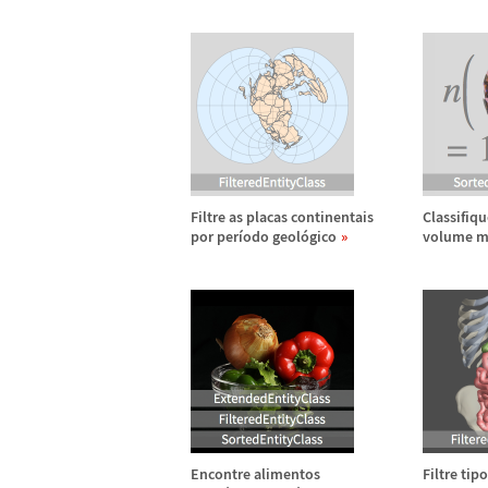
Filtre as placas continentais
Classifiq
por per
í
odo geol
ó
gico
volume m
Encontre alimentos
Filtre tip