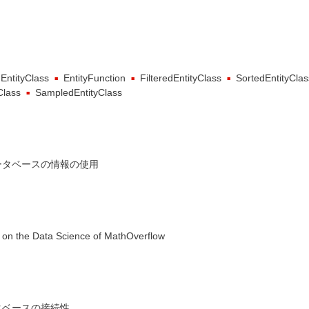
EntityClass
EntityFunction
FilteredEntityClass
SortedEntityClas
Class
SampledEntityClass
ータベースの情報の使用
 on the Data Science of MathOverflow
タベースの接続性