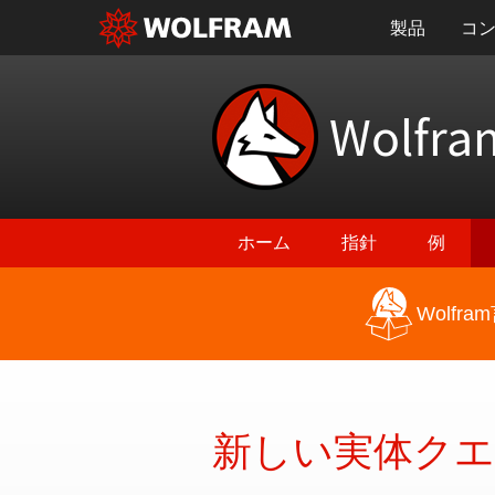
製品
コ
Wolfra
ホーム
指針
例
Wolf
最新機能に戻る
新しい実体クエ