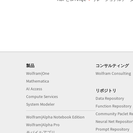
製品
コンサルティング
Wolfram|One
Wolfram Consulting
Mathematica
AI Access
リポジトリ
Compute Services
Data Repository
System Modeler
Function Repository
Community Paclet Re
Wolfram|Alpha Notebook Edition
Neural Net Repositor
Wolfram|Alpha Pro
Prompt Repository
モバイルアプリ