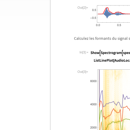
Out[2]=
Calculez les formants du signal 
In[3]:=
Out[3]=