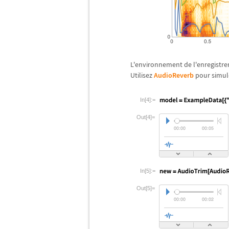
L'environnement de l'enregistre
Utilisez
AudioReverb
pour simule
In[4]:=
Out[4]=
In[5]:=
Out[5]=