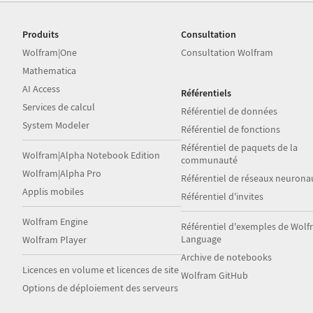
Produits
Consultation
Wolfram|One
Consultation Wolfram
Mathematica
AI Access
Référentiels
Services de calcul
Référentiel de données
System Modeler
Référentiel de fonctions
Référentiel de paquets de la
Wolfram|Alpha Notebook Edition
communauté
Wolfram|Alpha Pro
Référentiel de réseaux neurona
Applis mobiles
Référentiel d'invites
Wolfram Engine
Référentiel d'exemples de Wol
Language
Wolfram Player
Archive de notebooks
Licences en volume et licences de site
Wolfram GitHub
Options de déploiement des serveurs