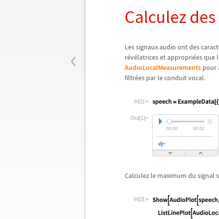
Calculez des
‹
Les signaux audio ont des caract
r
é
v
é
latrices et appropri
é
es que 
AudioLocalMeasurements
pour a
filtr
é
es par le conduit vocal.
In[1]:=
Out[1]=
Calculez le maximum du signal su
In[2]:=