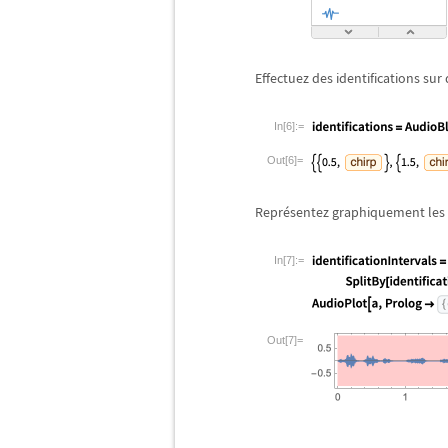
Effectuez des identifications sur
In[6]:=
Out[6]=
Repr
é
sentez graphiquement les 
In[7]:=
Out[7]=