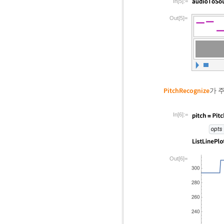
In[5]:=
Out[5]=
PitchRecognize
가 
In[6]:=
Out[6]=