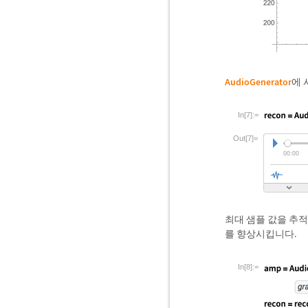
AudioGenerator
에 
In[7]:=
Out[7]=
최대 샘플 값을 추
를 향상시킵니다.
In[8]:=