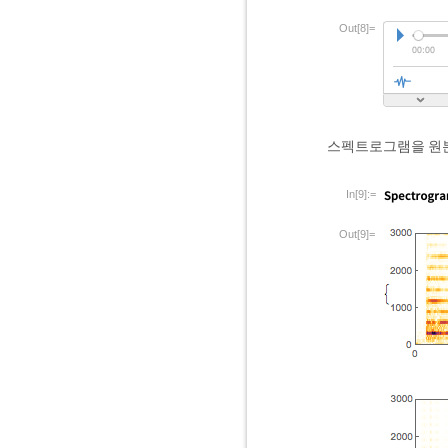
Out[8]=
스펙트로그램을 원
In[9]:=
Out[9]=