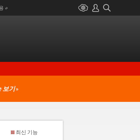
I용
 보기
»
최신 기능