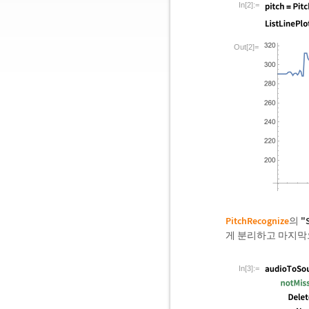
In[2]:=
Out[2]=
PitchRecognize
의
"
게 분리하고 마지막
In[3]:=