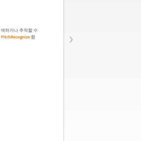
›
검색하거나 추적할 수
드
PitchRecognize
함