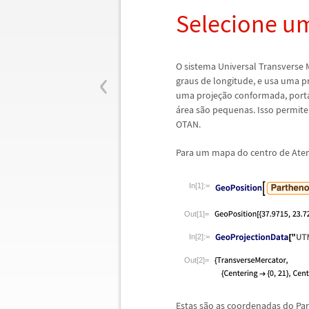
Selecione u
‹
O sistema Universal Transverse 
graus de longitude, e usa uma p
uma proje
ç
ã
o conformada, porta
á
rea s
ã
o pequenas. Isso permite
OTAN.
Para um mapa do centro de Atena
In[1]:=
Out[1]=
In[2]:=
Out[2]=
Estas s
ã
o as coordenadas do Par