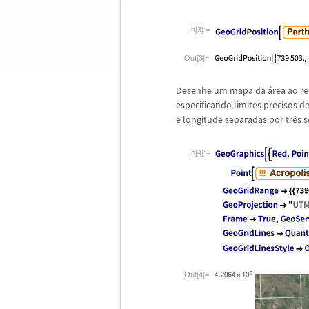
In[3]:=
Out[3]=
Desenhe um mapa da
á
rea ao r
especificando limites precisos d
e longitude separadas por tr
ê
s 
In[4]:=
Out[4]=