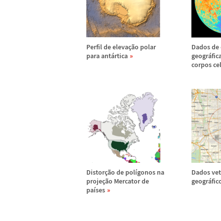
Perfil de eleva
ç
ã
o polar
Dados de 
para ant
á
rtica
geogr
á
fic
corpos ce
Distor
ç
ã
o de pol
í
gonos na
Dados vet
proje
ç
ã
o Mercator de
geogr
á
fic
pa
í
ses