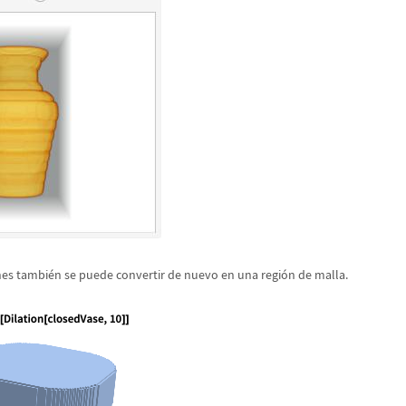
nes tambi
é
n se puede convertir de nuevo en una regi
ó
n de malla.