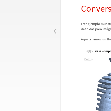
Convers
‹
Este ejemplo muestr
definidas para im
á
ge
Aqu
í
tenemos un flo
In[1]:=
Out[1]=