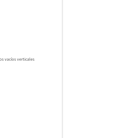
os vac
í
os verticales