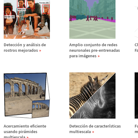
Detecci
ó
n y an
á
lisis de
Amplio conjunto de redes
Cl
rostros mejorados
neuronales pre-entrenadas
F
para im
á
genes
Acercamiento eficiente
Detecci
ó
n de caracter
í
sticas
F
usando pir
á
mides
multiescala
m
multiescala