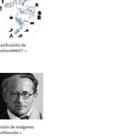
asificaci
ó
n de
ashionMNIST
usi
ó
n de im
á
genes
ultiescala