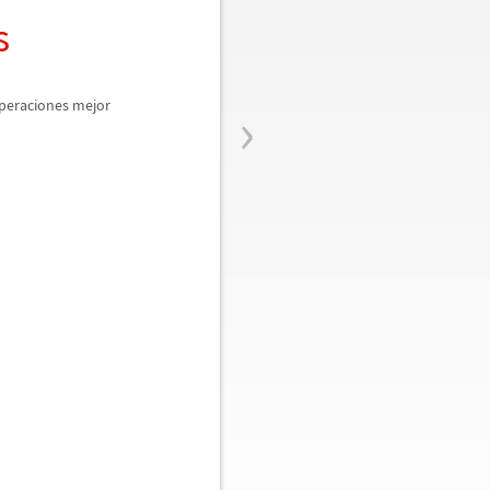
s
›
operaciones mejor