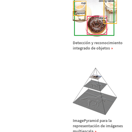
Detecci
ó
n y reconocimiento
integrado de objetos
ImagePyramid para la
representaci
ó
n de im
á
genes
multiescala