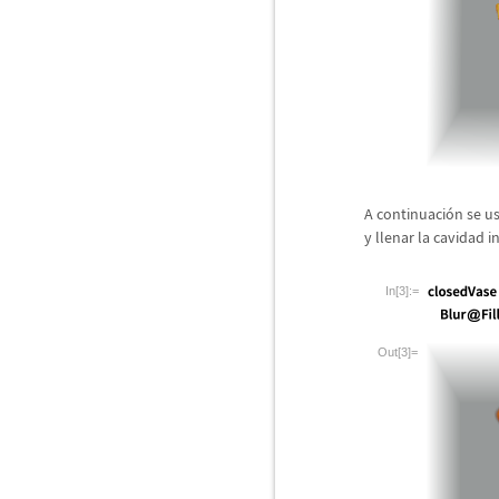
A continuaci
ó
n se u
y llenar la cavidad in
In[3]:=
Out[3]=