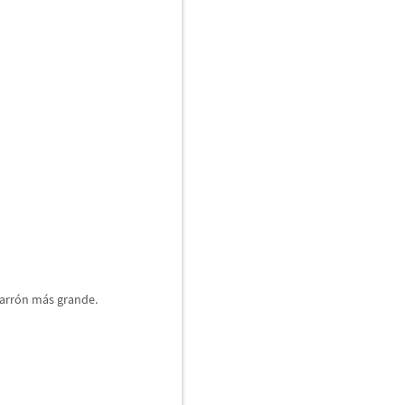
arr
ó
n m
á
s grande.