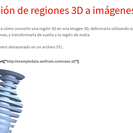
i
ó
n de regiones 3D a im
á
gene
a c
ó
mo convertir una regi
ó
n 3D en una imagen 3D, deformarla utilizando 
nes, y transformarla de vuelta a la regi
ó
n de malla.
rero almacenado en un archivo STL.