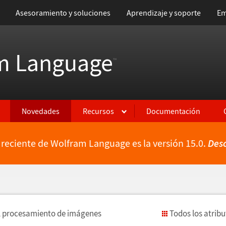
Asesoramiento y soluciones
Aprendizaje y soporte
Em
m Language
™
Novedades
Recursos
Documentación
 reciente de Wolfram Language es la versión 15.0.
Des
l procesamiento de im
á
genes
Todos los atrib