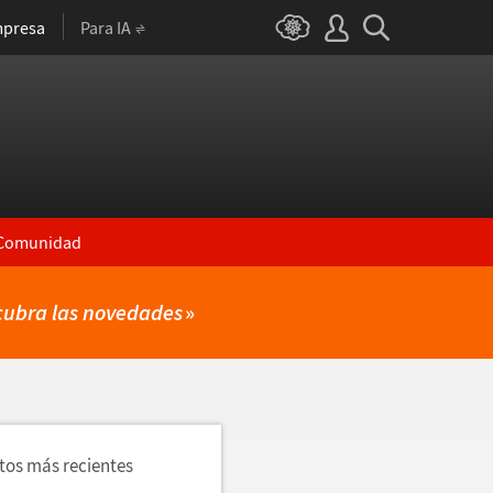
presa
Para IA
Comunidad
cubra las novedades
»
utos más recientes