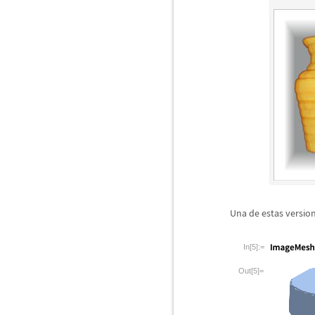
Una de estas versio
In[5]:=
Out[5]=