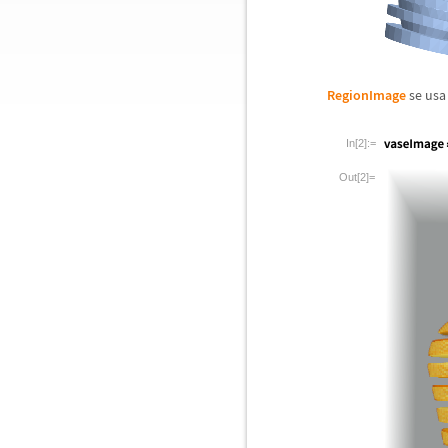
RegionImage
se usa
In[2]:=
Out[2]=