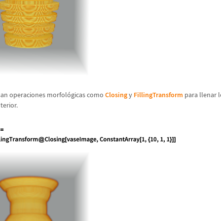
san operaciones morfol
ó
gicas como
Closing
y
FillingTransform
para llenar l
terior.