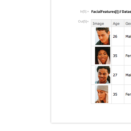
In[5]:=
Out[5]=