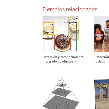
Ejemplos relacionados
Detecci
ó
n y reconocimiento
Detecci
ó
n
integrado de objetos
rostros m