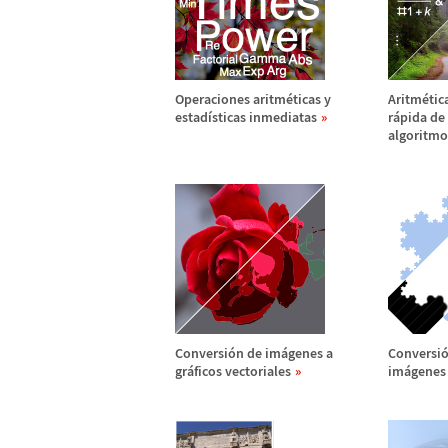
Operaciones aritm
é
ticas y
Aritm
é
tic
estad
í
sticas inmediatas
r
á
pida de
algoritmo
Conversi
ó
n de im
á
genes a
Conversi
gr
á
ficos vectoriales
im
á
genes