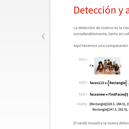
Detecci
ó
n y 
‹
La detecci
ó
n de rostros es la cl
considerablemente, tanto en ve
Aqu
í
tenemos una comparaci
ó
n
In[1]:=
In[2]:=
In[3]:=
Out[3]=
El verde muestra la nueva detec