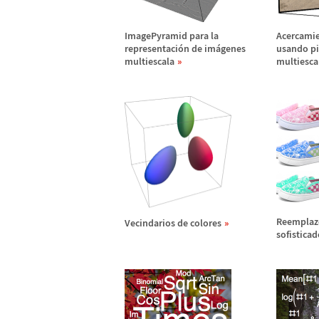
ImagePyramid para la
Acercamie
representaci
ó
n de im
á
genes
usando pi
multiescala
multiesca
Reemplazo
Vecindarios de colores
sofisticad