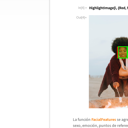
In[4]:=
Out[4]=
La funci
ó
n
FacialFeatures
se agre
sexo, emoci
ó
n, puntos de referen