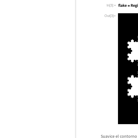
In[3]:=
Out[3]=
Suavice el contorno 