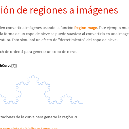
i
ó
n de regiones a im
á
genes
den convertir a im
á
genes usando la funci
ó
n
RegionImage
. Este ejemplo mue
la forma de un copo de nieve se puede suavizar al convertirla en una image
rvatura. Esto simular
á
un efecto de "derretimiento" del copo de nieve.
ch de orden 4 para generar un copo de nieve.
otaciones de la curva para generar la regi
ó
n 2D.
da completa de Wolfram Language