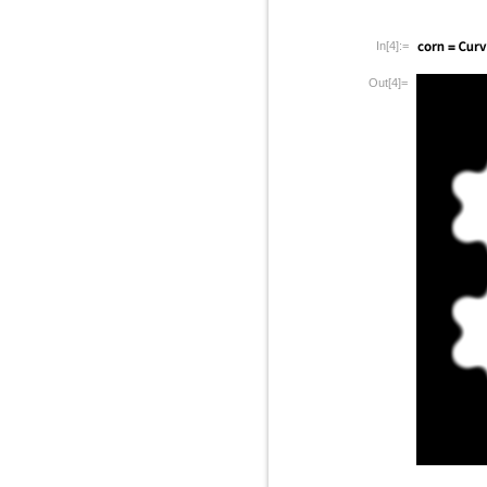
In[4]:=
Out[4]=