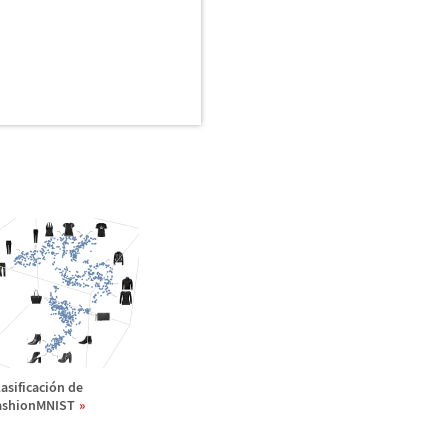
asificaci
ó
n de
ashionMNIST