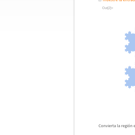
Out[2]=
Convierta la regi
ó
n 