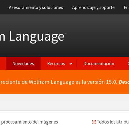
Asesoramiento y soluciones
Aprendizaje y soporte
Em
m Language
™
Novedades
Recursos
Documentación
 reciente de Wolfram Language es la versión 15.0.
Des
l procesamiento de im
á
genes
Todos los atrib