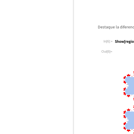
Destaque la diferenc
In[6]:=
Out[6]=