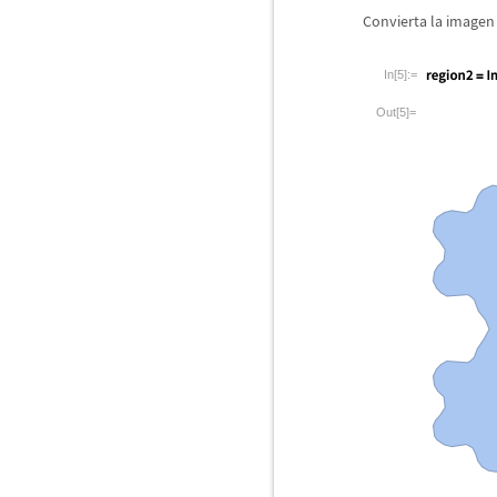
Convierta la imagen
In[5]:=
Out[5]=