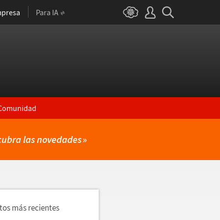
presa
Para IA
Comunidad
cubra las novedades
»
utos más recientes