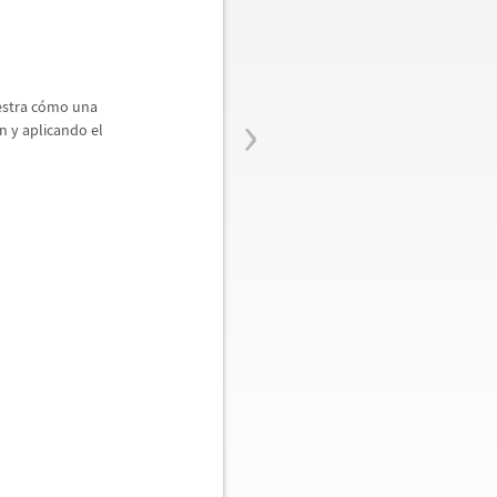
›
stra c
ó
mo una
n y aplicando el