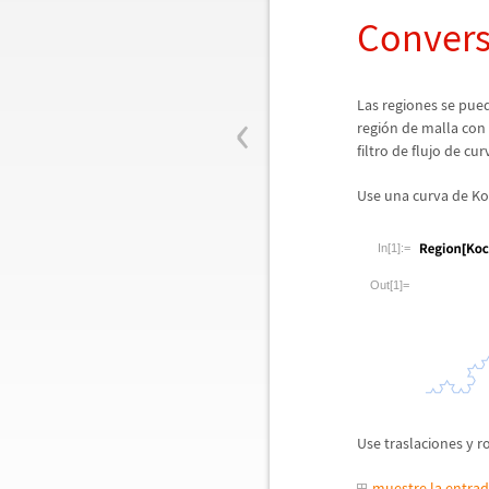
Convers
‹
Las regiones se pue
regi
ó
n de malla con 
filtro de flujo de cu
Use una curva de Ko
In[1]:=
Out[1]=
Use traslaciones y r
muestre la entra