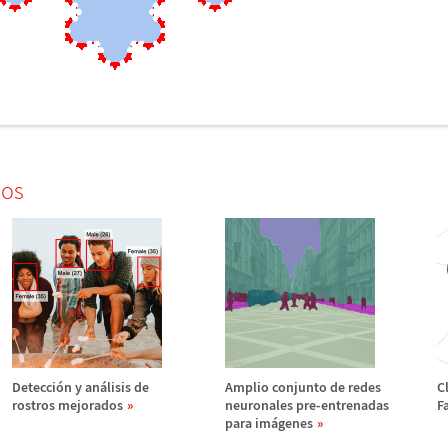
dos
Detecci
ó
n y an
á
lisis de
Amplio conjunto de redes
Cl
rostros mejorados
neuronales pre-entrenadas
F
para im
á
genes