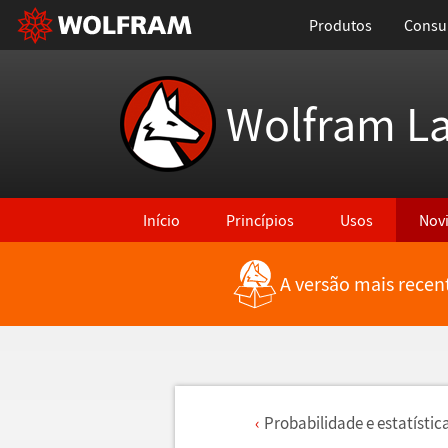
Produtos
Consul
Wolfram L
Início
Princípios
Usos
Nov
A versão mais recen
Probabilidade e estat
í
stic