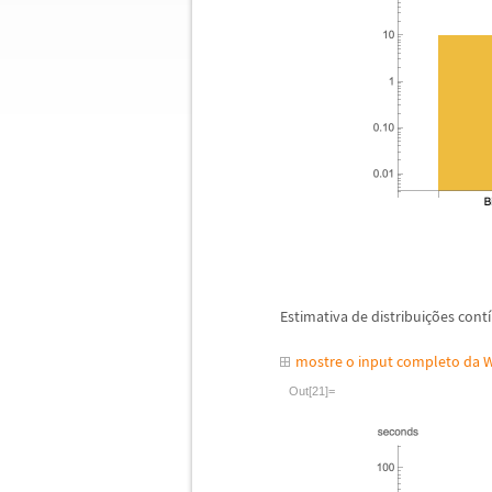
Estimativa de distribui
ç
õ
es cont
í
mostre o input completo da 
Out[21]=