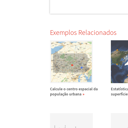
Exemplos Relacionados
Calcule o centro espacial da
Estat
í
stic
popula
ç
ã
o urbana
superf
í
cie