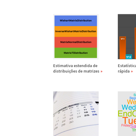
Estimativa estendida de
Estat
í
stic
distribui
ç
õ
es de matrizes
r
á
pida