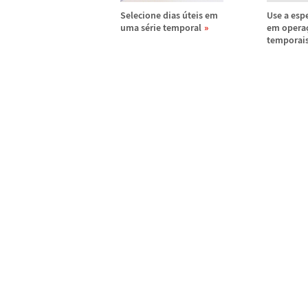
Selecione dias
ú
teis em
Use a espe
uma s
é
rie temporal
em opera
temporai