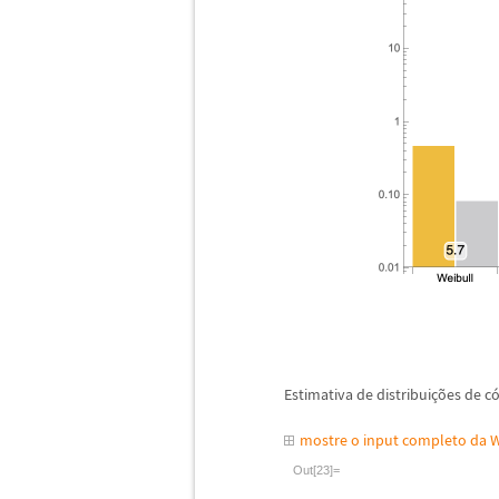
Estimativa de distribui
ç
õ
es de c
mostre o input completo da 
Out[23]=