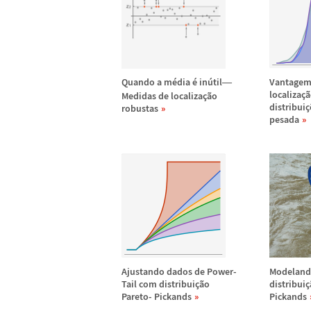
Quando a m
é
dia
é
in
ú
til
Vantagem
—
localiza
ç
ã
Medidas de localiza
ç
ã
o
distribui
ç
robustas
pesada
Ajustando dados de Power-
Modeland
Tail com distribui
ç
ã
o
distribui
ç
Pareto- Pickands
Pickands