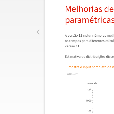
Melhorias de
param
é
trica
‹
A vers
ã
o 12 inclui in
ú
meras melh
os tempos para diferentes c
á
lcu
vers
ã
o 11.
Estimativa de distribui
ç
õ
es discr
mostre o input completo da 
Out[19]=