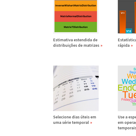
Estimativa estendida de
Estat
í
stic
distribui
ç
õ
es de matrizes
r
á
pida
Selecione dias
ú
teis em
Use a espe
uma s
é
rie temporal
em opera
temporai