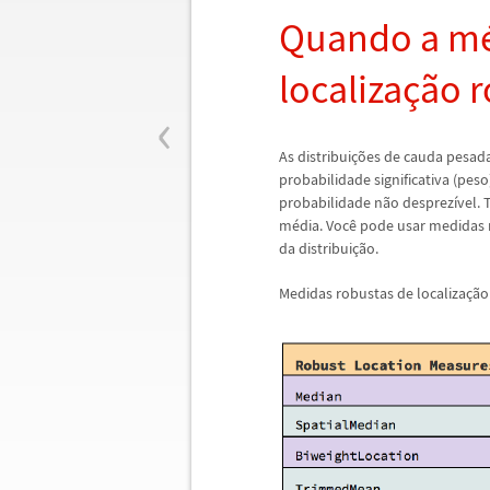
Quando a m
localiza
ç
ã
o 
‹
As distribui
ç
õ
es de cauda pesada
probabilidade significativa (pes
probabilidade n
ã
o desprez
í
vel. 
m
é
dia. Voc
ê
pode usar medidas 
da distribui
ç
ã
o.
Medidas robustas de localiza
ç
ã
o