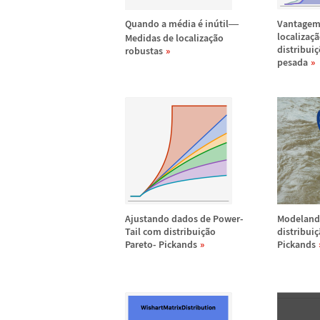
Quando a m
é
dia
é
in
ú
til
Vantagem
—
localiza
ç
ã
Medidas de localiza
ç
ã
o
distribui
ç
robustas
pesada
Ajustando dados de Power-
Modeland
Tail com distribui
ç
ã
o
distribui
ç
Pareto- Pickands
Pickands