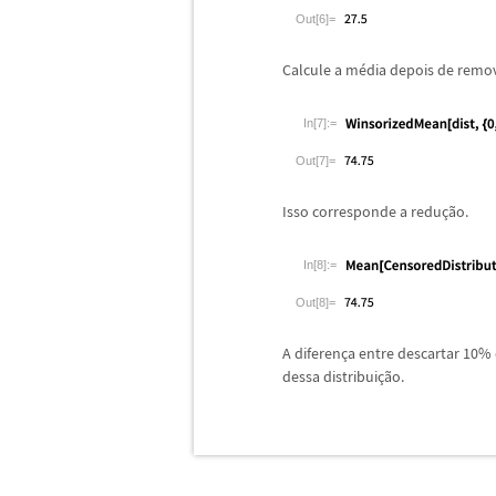
Out[6]=
Calcule a m
é
dia depois de remo
In[7]:=
Out[7]=
Isso corresponde a redu
ç
ã
o.
In[8]:=
Out[8]=
A diferen
ç
a entre descartar 10%
dessa distribui
ç
ã
o.