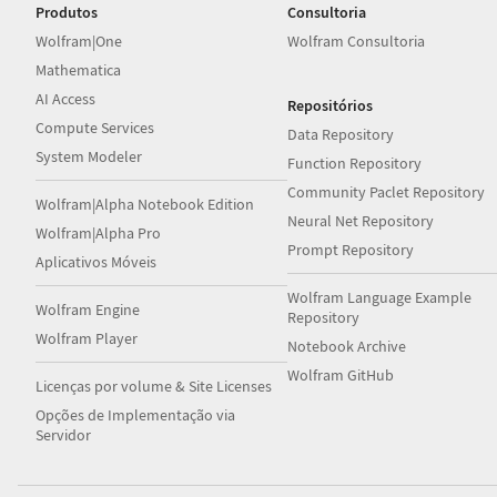
Produtos
Consultoria
Wolfram|One
Wolfram Consultoria
Mathematica
AI Access
Repositórios
Compute Services
Data Repository
System Modeler
Function Repository
Community Paclet Repository
Wolfram|Alpha Notebook Edition
Neural Net Repository
Wolfram|Alpha Pro
Prompt Repository
Aplicativos Móveis
Wolfram Language Example
Wolfram Engine
Repository
Wolfram Player
Notebook Archive
Wolfram GitHub
Licenças por volume & Site Licenses
Opções de Implementação via
Servidor