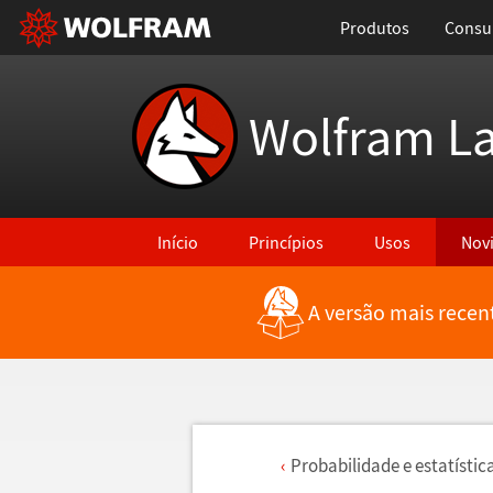
Produtos
Consul
Wolfram L
Início
Princípios
Usos
Nov
A versão mais recen
Probabilidade e estat
í
stic