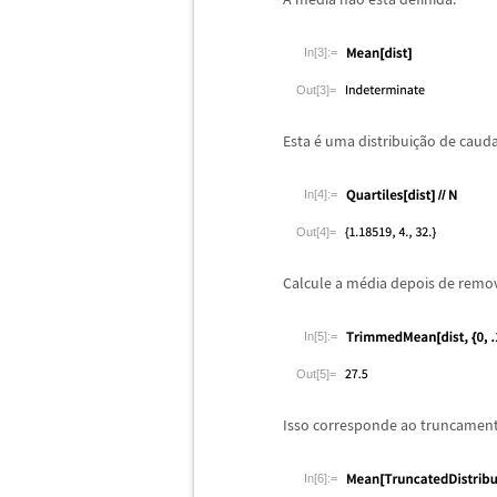
In[3]:=
Out[3]=
Esta
é
uma distribui
ç
ã
o de cauda
In[4]:=
Out[4]=
Calcule a m
é
dia depois de remo
In[5]:=
Out[5]=
Isso corresponde ao truncamento
In[6]:=