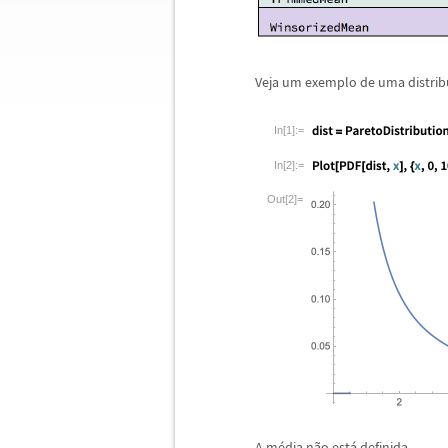
Veja um exemplo de uma distrib
In[1]:=
In[2]:=
Out[2]=
A m
é
dia n
ã
o est
á
definida.