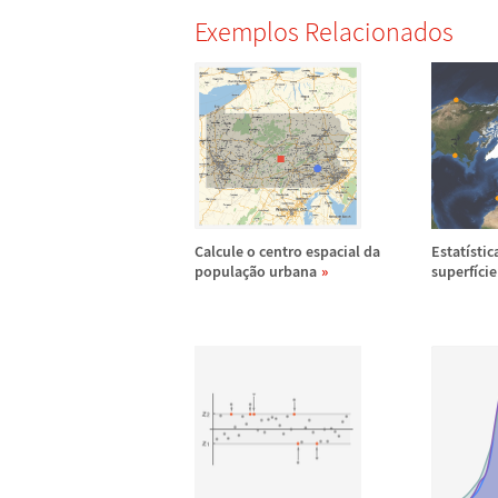
Exemplos Relacionados
Calcule o centro espacial da
Estat
í
stic
popula
ç
ã
o urbana
superf
í
cie