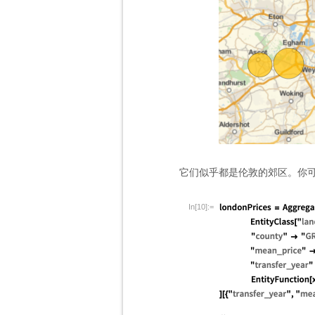
它们似乎都是伦敦的郊区。你
In[10]:=