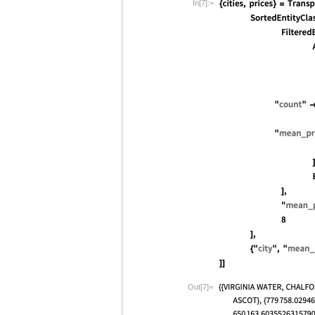
In[7]:=
Out[7]=