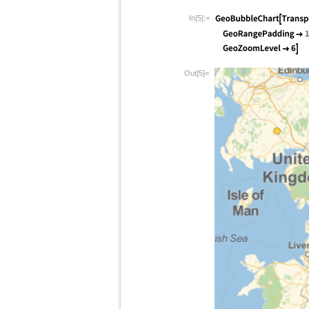
In[5]:=
Out[5]=