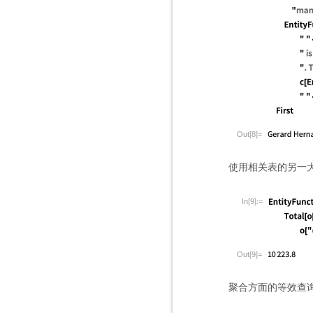
Out[8]=
使用相关表的另一
In[9]:=
Out[9]=
聚合方面的等效查