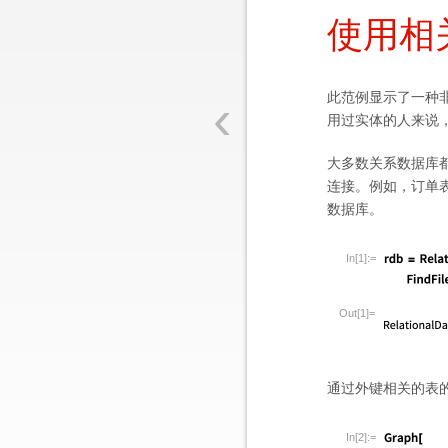
使用相
‹
此范例显示了一种非
用过实体的人来说
大多数关系数据库
连接。例如，订单
数据库。
In[1]:=
Out[1]=
通过外键相关的表
In[2]:=