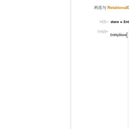
构造与
Relational
In[3]:=
Out[3]=