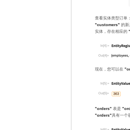
查看实体类型订单
"customers"
的新
实体，存在相应的
In[4]:=
Out[4]=
现在，您可以在
"o
In[5]:=
Out[5]=
"orders"
表是
"or
"orders"
具有一个
In[6]:=