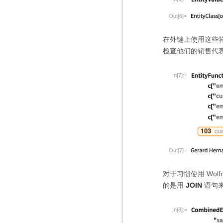
Out[6]=
在外键上使用这些
检查他们的销售代
In[7]:=
Out[7]=
对于习惯使用 Wo
的是用
JOIN
语句
In[8]:=