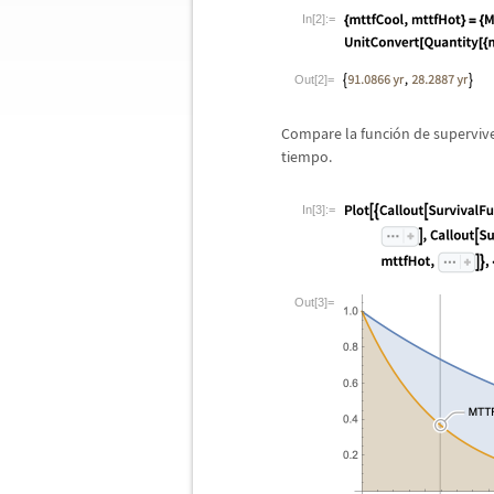
In[2]:=
Out[2]=
Compare la funci
ó
n de superviv
tiempo.
In[3]:=
Out[3]=