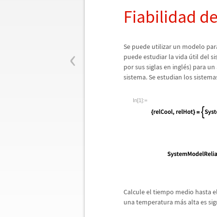
Fiabilidad d
‹
Se puede utilizar un modelo para
puede estudiar la vida
ú
til del 
por sus siglas en ingl
é
s) para un
sistema. Se estudian los sistem
In[1]:=
Calcule el tiempo medio hasta el
una temperatura m
á
s alta es s