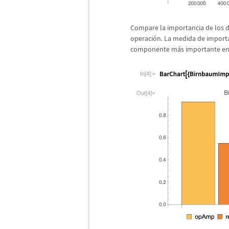
Compare la importancia de los 
operaci
ó
n. La medida de import
componente m
á
s importante en
In[4]:=
Out[4]=