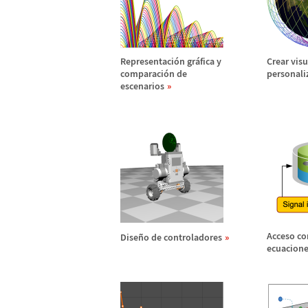
Representaci
ó
n gr
á
fica y
Crear vis
comparaci
ó
n de
personali
escenarios
Acceso co
Dise
ñ
o de controladores
ecuacione