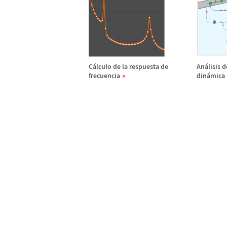
C
á
lculo de la respuesta de
An
á
lisis 
frecuencia
din
á
mica