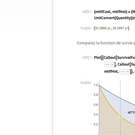
In[2]:=
Out[2]=
Comparez la fonction de survie 
In[3]:=
Out[3]=