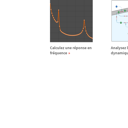
Calculez une r
é
ponse en
Analysez l
fr
é
quence
dynamiq