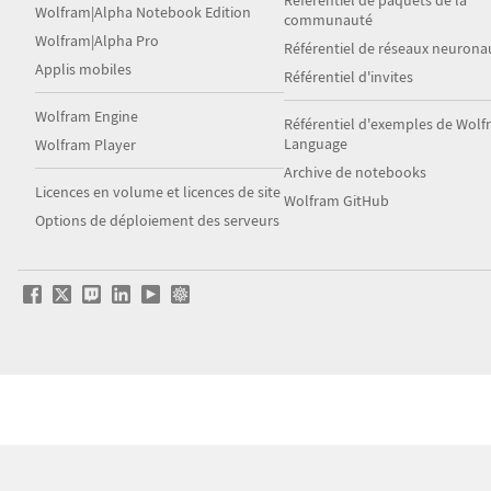
Référentiel de paquets de la
Wolfram|Alpha Notebook Edition
communauté
Wolfram|Alpha Pro
Référentiel de réseaux neurona
Applis mobiles
Référentiel d'invites
Wolfram Engine
Référentiel d'exemples de Wol
Language
Wolfram Player
Archive de notebooks
Licences en volume et licences de site
Wolfram GitHub
Options de déploiement des serveurs