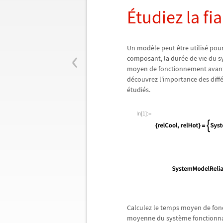
É
tudiez la fia
‹
Un mod
è
le peut
ê
tre utilis
é
pour 
composant, la dur
é
e de vie du s
moyen de fonctionnement avant l
d
é
couvrez l'importance des diff
é
tudi
é
s.
In[1]:=
Calculez le temps moyen de fon
moyenne du syst
è
me fonctionn