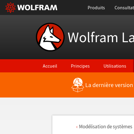
Produits
Consultat
Wolfram L
Accueil
Principes
Utilisations
La dernière version
Mod
é
lisation de syst
è
mes