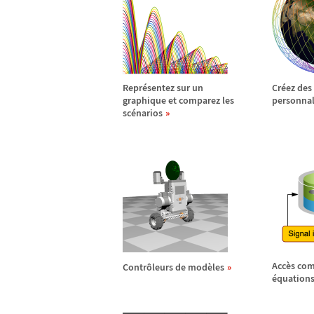
Repr
é
sentez sur un
Cr
é
ez des
graphique et comparez les
personnal
sc
é
narios
Acc
è
s com
Contr
ô
leurs de mod
è
les
é
quations