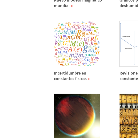
Nuevo modelo magn
é
tico
Gr
á
ficos 
mundial
deshumidi
Incertidumbre en
Revisione
constantes f
í
sicas
constante