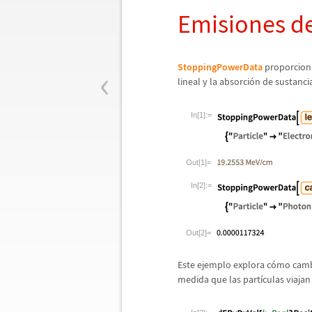
Emisiones de
‹
StoppingPowerData
proporcion
lineal y la absorci
ó
n de sustanci
In[1]:=
Out[1]=
In[2]:=
Out[2]=
Este ejemplo explora c
ó
mo cambi
medida que las part
í
culas viajan