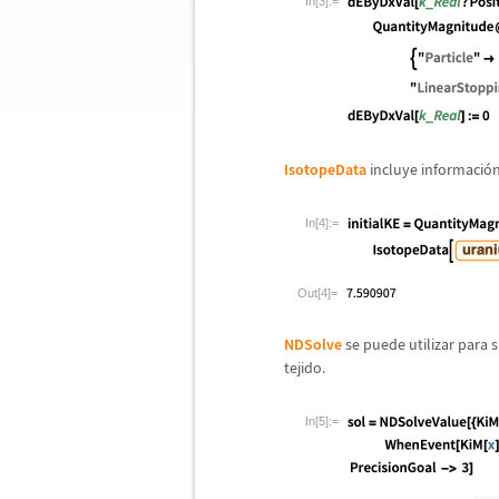
In[3]:=
IsotopeData
incluye informaci
ó
In[4]:=
Out[4]=
NDSolve
se puede utilizar para s
tejido.
In[5]:=