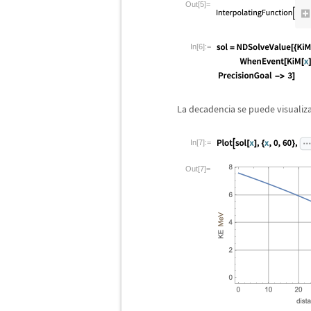
Out[5]=
In[6]:=
La decadencia se puede visualiza
In[7]:=
Out[7]=