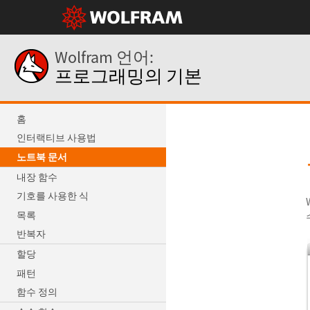
Wolfram 언어:
프로그래밍의 기본
홈
인터랙티브 사용법
노트북 문서
내장 함수
기호를 사용한 식
목록
반복자
할당
패턴
함수 정의