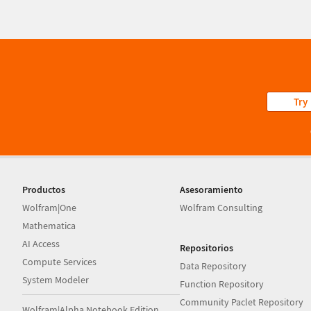
Try
Productos
Asesoramiento
Wolfram|One
Wolfram Consulting
Mathematica
AI Access
Repositorios
Compute Services
Data Repository
System Modeler
Function Repository
Community Paclet Repository
Wolfram|Alpha Notebook Edition