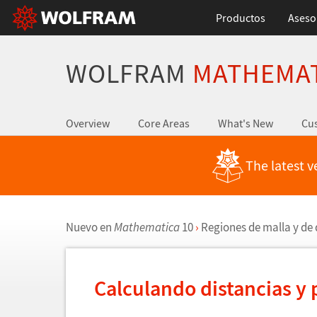
Productos
Aseso
WOLFRAM
MATHEMA
Overview
Core Areas
What's New
Cus
The latest v
Nuevo en
Mathematica
10
›
Regiones de malla y de
Calculando distancias y