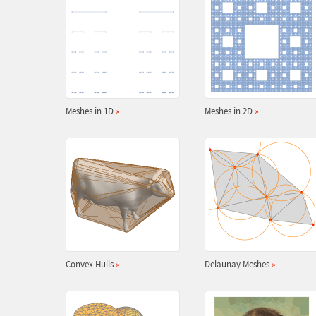
Meshes in 1D
»
Meshes in 2D
»
Convex Hulls
»
Delaunay Meshes
»