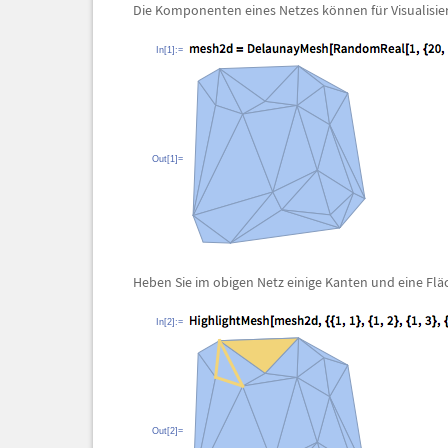
Die Komponenten eines Netzes k
ö
nnen f
ü
r Visualis
In[1]:=
Out[1]=
Heben Sie im obigen Netz einige Kanten und eine Fl
ä
In[2]:=
Out[2]=