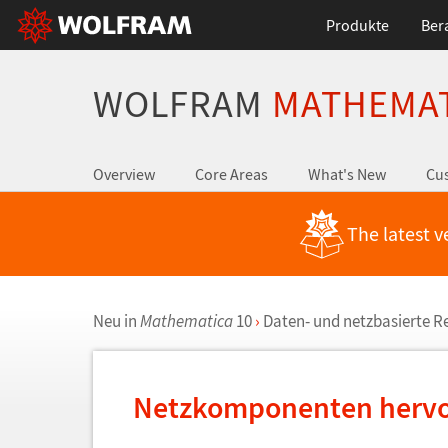
Produkte
Ber
WOLFRAM
MATHEMA
Overview
Core Areas
What's New
Cus
The latest v
Neu in
Mathematica
10
›
Daten- und netzbasierte R
Netzkomponenten herv