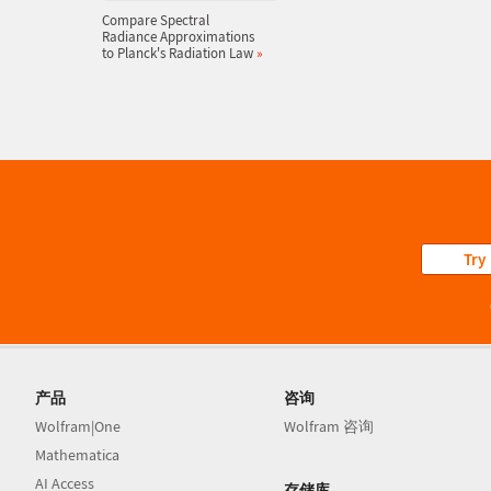
Compare Spectral
Radiance Approximations
to Planck's Radiation Law
»
Try
产品
咨询
Wolfram|One
Wolfram 咨询
Mathematica
AI Access
存储库