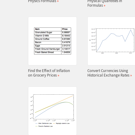
Physics Formulas
»
Physical Quantities in
Formulas
»
Find the Effect of Inflation
Convert Currencies Using
on Grocery Prices
»
Historical Exchange Rates
»