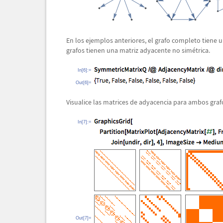
En los ejemplos anteriores, el grafo completo tiene 
grafos tienen una matriz adyacente no sim
é
trica.
In[6]:=
Out[6]=
Visualice las matrices de adyacencia para ambos grafos
In[7]:=
Out[7]=