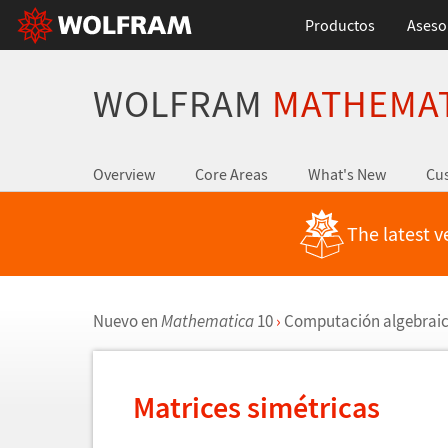
Productos
Aseso
WOLFRAM
MATHEMA
Overview
Core Areas
What's New
Cus
The latest v
Nuevo en
Mathematica
10
›
Computaci
ó
n algebrai
Matrices sim
é
tricas