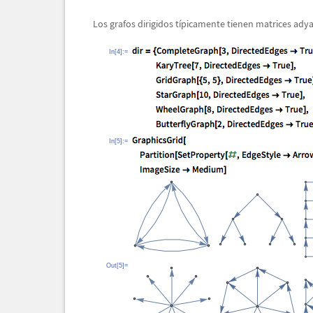
Los grafos dirigidos t
í
picamente tienen matrices ady
In[4]:=
In[5]:=
Out[5]=