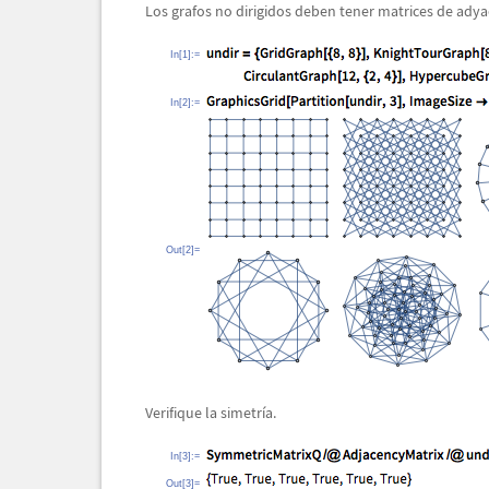
Los grafos no dirigidos deben tener matrices de adya
In[1]:=
In[2]:=
Out[2]=
Verifique la simetr
í
a.
In[3]:=
Out[3]=