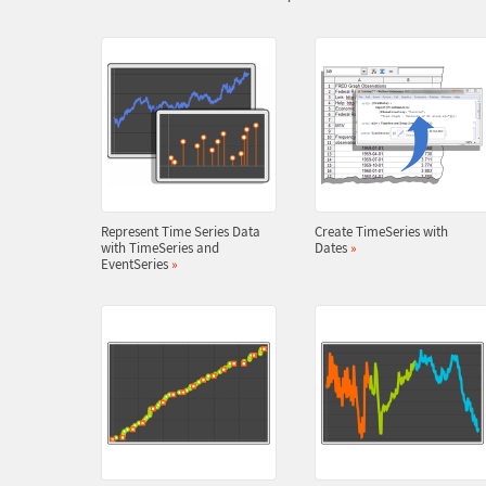
Represent Time Series Data
Create TimeSeries with
with TimeSeries and
Dates
»
EventSeries
»