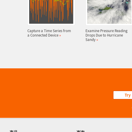
Capture a Time Series from
Examine Pressure Reading
a Connected Device
»
Drops Due to Hurricane
Sandy
»
Try