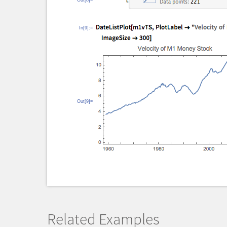
Out[8]=
In[9]:=
Out[9]=
Related Examples