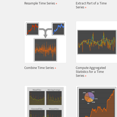
Resample Time Series
»
Extract Part of a Time
Series
»
Combine Time Series
»
Compute Aggregated
Statistics for a Time
Series
»