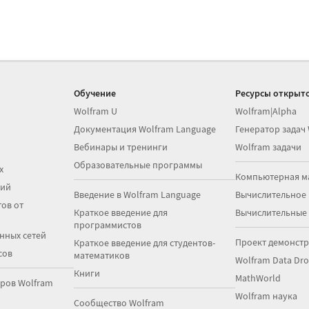
Обучение
Ресурсы открыто
Wolfram U
Wolfram|Alpha
Документация Wolfram Language
Генератор задач
Вебинары и тренинги
Wolfram задачи
Образовательные программы
х
Компьютерная м
ций
Введение в Wolfram Language
Вычислительное
ов от
Краткое введение для
Вычислительные
программистов
нных сетей
Проект демонст
Краткое введение для студентов-
сов
математиков
Wolfram Data Dr
Книги
MathWorld
ров Wolfram
Wolfram наука
Сообщество Wolfram