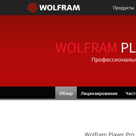
Продукты
WOLFRAM
PL
Профессиональн
Обзор
Лицензирование
Част
Wolfram Player Pro