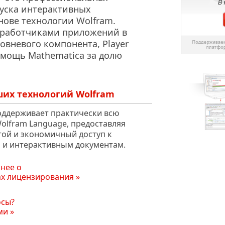
пуска интерактивных
нове технологии Wolfram.
работчиками приложений в
овневого компонента, Player
 мощь Mathematica за долю
ших технологий Wolfram
поддерживает практически всю
olfram Language, предоставляя
той и экономичный доступ к
и интерактивным документам.
нее о
ах лицензирования
осы?
ми