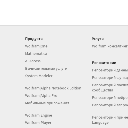
Продукты
Услуги
Wolfram|One
Wolfram консалтинг
Mathematica
AI Access
Репозитории
Вычислительные услуги
Репозиторий данны
System Modeler
Репозиторий функ
Репозиторий паклет
Wolfram|Alpha Notebook Edition
сообщества
Wolfram|Alpha Pro
Репозиторий нейро
Мобильные приложения
Репозиторий запро
Wolfram Engine
Репозиторий приме
Language
Wolfram Player