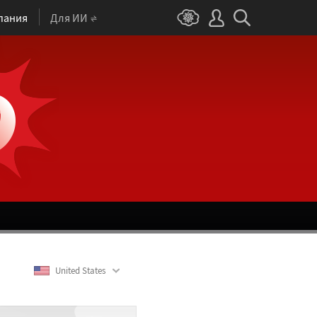
пания
Для ИИ
United States