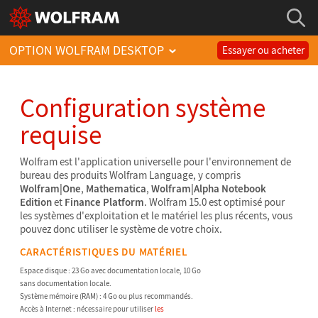
OPTION WOLFRAM DESKTOP
Essayer ou acheter
Configuration système
requise
Wolfram est l'application universelle pour l'environnement de
bureau des produits Wolfram Language, y compris
Wolfram|One
,
Mathematica
,
Wolfram|Alpha Notebook
Edition
et
Finance Platform
. Wolfram 15.0 est optimisé pour
les systèmes d'exploitation et le matériel les plus récents, vous
pouvez donc utiliser le système de votre choix.
CARACTÉRISTIQUES DU MATÉRIEL
Espace disque : 23 Go avec documentation locale, 10 Go
sans documentation locale.
Système mémoire (RAM) : 4 Go ou plus recommandés.
Accès à Internet : nécessaire pour utiliser
les