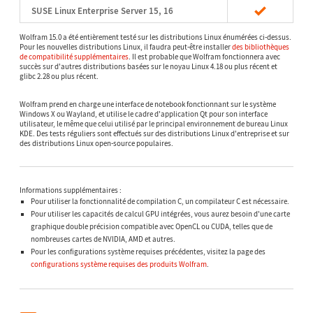
SUSE Linux Enterprise Server 15, 16
Wolfram 15.0 a été entièrement testé sur les distributions Linux énumérées ci-dessus.
Pour les nouvelles distributions Linux, il faudra peut-être installer
des bibliothèques
de compatibilité supplémentaires
. Il est probable que Wolfram fonctionnera avec
succès sur d'autres distributions basées sur le noyau Linux 4.18 ou plus récent et
glibc 2.28 ou plus récent.
Wolfram prend en charge une interface de notebook fonctionnant sur le système
Windows X ou Wayland, et utilise le cadre d'application Qt pour son interface
utilisateur, le même que celui utilisé par le principal environnement de bureau Linux
KDE. Des tests réguliers sont effectués sur des distributions Linux d'entreprise et sur
des distributions Linux open-source populaires.
Informations supplémentaires :
Pour utiliser la fonctionnalité de compilation C, un compilateur C est nécessaire.
Pour utiliser les capacités de calcul GPU intégrées, vous aurez besoin d'une carte
graphique double précision compatible avec OpenCL ou CUDA, telles que de
nombreuses cartes de NVIDIA, AMD et autres.
Pour les configurations système requises précédentes, visitez la page des
configurations système requises des produits Wolfram
.