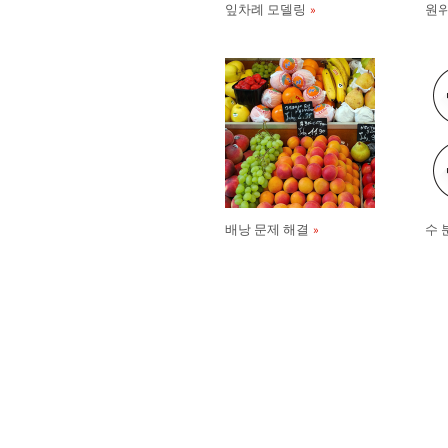
잎차례 모델링
원위
배낭 문제 해결
수 