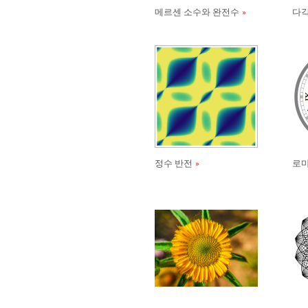
메르센 소수와 완전수
다
정수 반전
로마