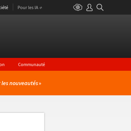
iété
Pour les IA
on
Communauté
r les nouveautés
»