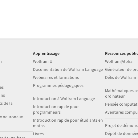
Apprentissage
Ressources publi
m
Wolfram U
Wolfram|Alpha
Documentation de Wolfram Language
Générateur de p
Webinaires et formations
Défis de Wolfram
Programmes pédagogiques
es
Mathématiques as
ons
ordinateur
Introduction à Wolfram Language
s de la
Pensée computati
Introduction rapide pour
programmeurs
Aventures comput
ux neuronaux
Introduction rapide pour étudiants en
Projet de démons
maths
Dépôt de donnée
Livres