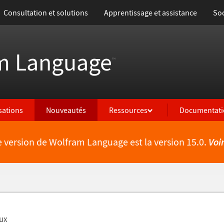
Consultation et solutions
Apprentissage et assistance
Soc
m Language
™
isations
Nouveautés
Ressources
Documentati
e version de Wolfram Language est la version 15.0.
Voi
lités
ux