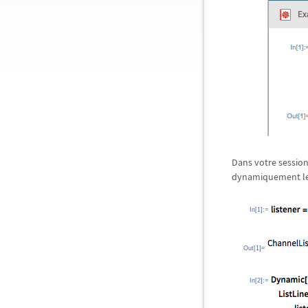
Dans votre session
dynamiquement les 
In[1]:=
Out[1]=
In[2]:=