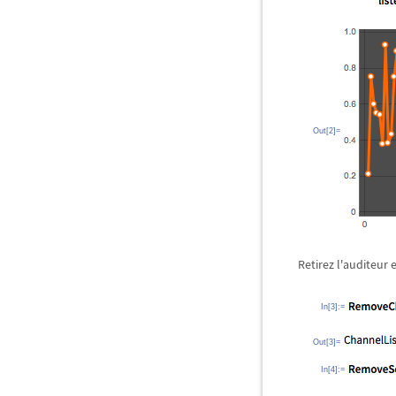
Out[2]=
Retirez l'auditeur
In[3]:=
Out[3]=
In[4]:=