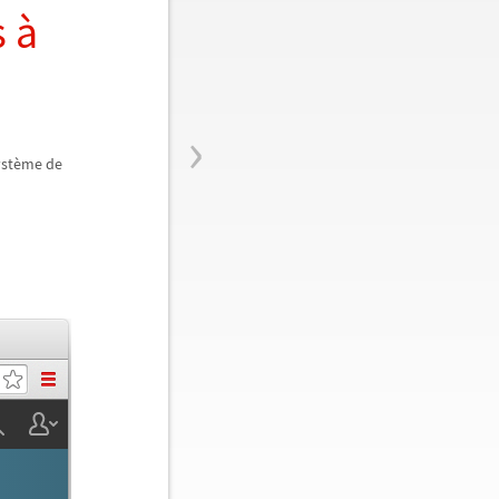
 à
›
ystème de