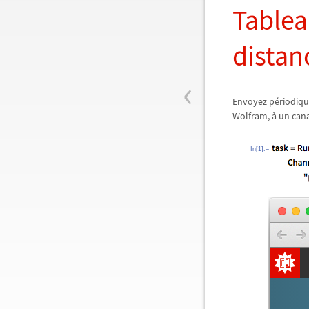
Tablea
distan
‹
Envoyez périodiqu
Wolfram, à un can
In[1]:=