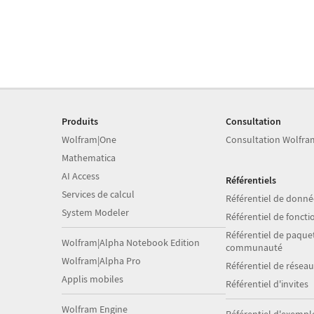
Produits
Consultation
Wolfram|One
Consultation Wolfra
Mathematica
AI Access
Référentiels
Services de calcul
Référentiel de donné
System Modeler
Référentiel de foncti
Référentiel de paquet
Wolfram|Alpha Notebook Edition
communauté
Wolfram|Alpha Pro
Référentiel de résea
Applis mobiles
Référentiel d'invites
Wolfram Engine