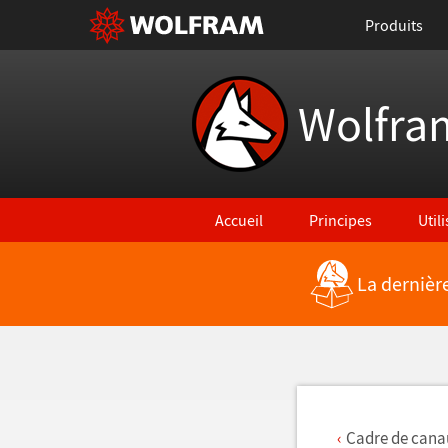
Produits
Wolfra
Accueil
Principes
Util
La dernièr
Retour vers les nouvelles fonctionna
Cadre de cana