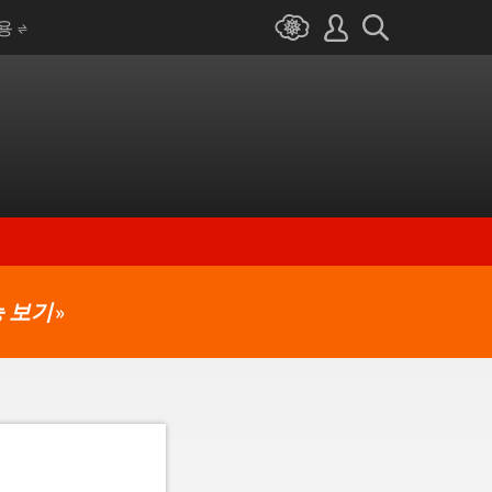
I용
 보기
»