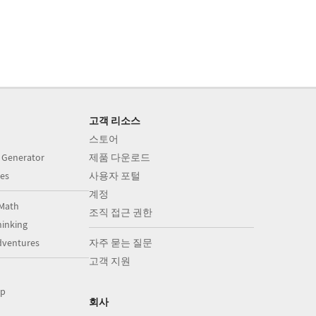
고객 리소스
스토어
 Generator
제품 다운로드
es
사용자 포털
계정
Math
조직 접근 권한
inking
dventures
자주 묻는 질문
고객 지원
op
회사