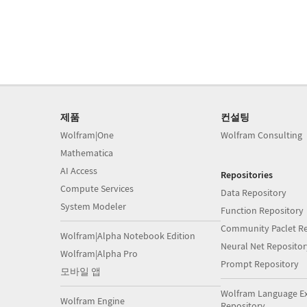
제품
컨설팅
Wolfram|One
Wolfram Consulting
Mathematica
AI Access
Repositories
Compute Services
Data Repository
System Modeler
Function Repository
Community Paclet Re
Wolfram|Alpha Notebook Edition
Neural Net Repositor
Wolfram|Alpha Pro
Prompt Repository
모바일 앱
Wolfram Language E
Wolfram Engine
Repository