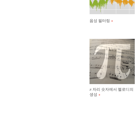
음성 필터링
자리 숫자에서 멜로디의
π
생성