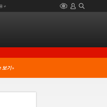
I용
 보기
»