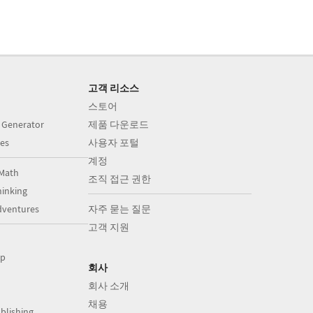
고객 리소스
스토어
 Generator
제품 다운로드
es
사용자 포털
계정
Math
조직 접근 권한
inking
dventures
자주 묻는 질문
고객 지원
op
회사
회사 소개
채용
blishing