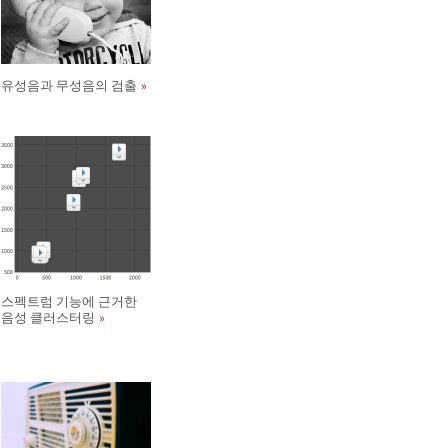
유성음과 무성음의 검출
스펙트럼 기능에 근거한
음성 클러스터링