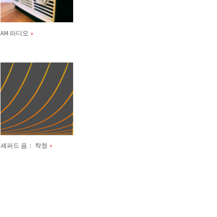
AM 라디오
셰퍼드 음： 착청