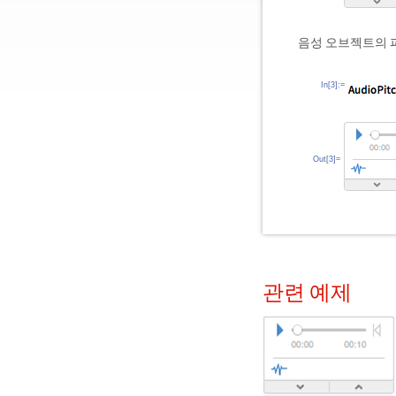
음성 오브젝트의 
In[3]:=
Out[3]=
관련 예제