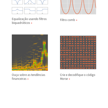
Equaliza
ç
ã
o usando filtros
Filtro comb
biquadr
á
ticos
Ou
ç
a sobre as tend
ê
ncias
Crie e decodifique o c
ó
digo
financeiras
Morse