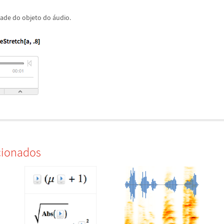
dade do objeto do
á
udio.
cionados