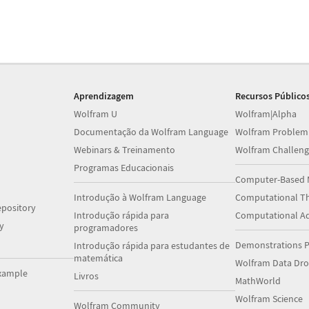
Aprendizagem
Recursos Público
Wolfram U
Wolfram|Alpha
Documentação da Wolfram Language
Wolfram Problem
Webinars & Treinamento
Wolfram Challeng
Programas Educacionais
Computer-Based 
Introdução à Wolfram Language
Computational Th
pository
Introdução rápida para
Computational A
y
programadores
Demonstrations P
Introdução rápida para estudantes de
matemática
Wolfram Data Dr
xample
Livros
MathWorld
Wolfram Science
Wolfram Community