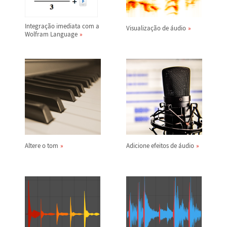
Integra
ç
ã
o imediata com a
Visualiza
ç
ã
o de
á
udio
Wolfram Language
Altere o tom
Adicione efeitos de
á
udio