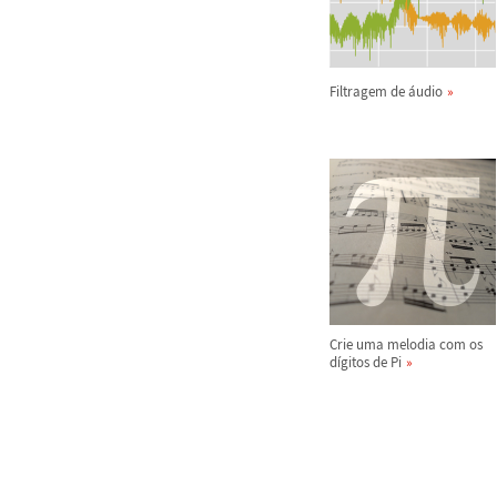
Filtragem de
á
udio
Crie uma melodia com os
d
í
gitos de Pi