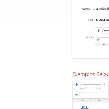
Aumente a veloci
In[3]:=
Out[3]=
Exemplos Rela