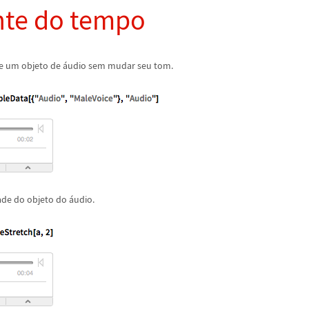
te do tempo
e um objeto de
á
udio sem mudar seu tom.
ade do objeto do
á
udio.