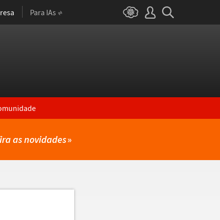
resa
Para IAs
omunidade
ira as novidades
»