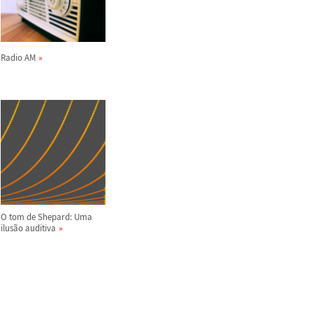
Radio AM
O tom de Shepard: Uma
ilus
ã
o auditiva