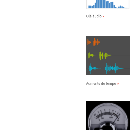
Ol
á
á
udio
Aumente do tempo