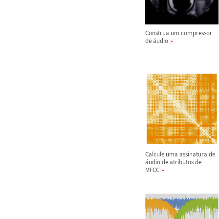
Construa um compressor
de
á
udio
Calcule uma assinatura de
á
udio de atributos de
MFCC