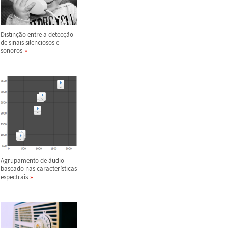
Distin
ç
ã
o entre a detec
ç
ã
o
de sinais silenciosos e
sonoros
Agrupamento de
á
udio
baseado nas caracter
í
sticas
espectrais