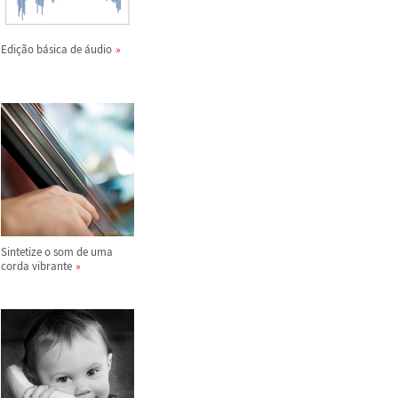
Edi
ç
ã
o b
á
sica de
á
udio
Sintetize o som de uma
corda vibrante