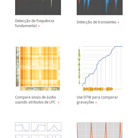
Detec
ç
ã
o de frequ
ê
ncia
Detec
ç
ã
o de transientes
fundamental
Compare sinais de
á
udio
Use DTW para comparar
usando atributos de LPC
grava
ç
õ
es