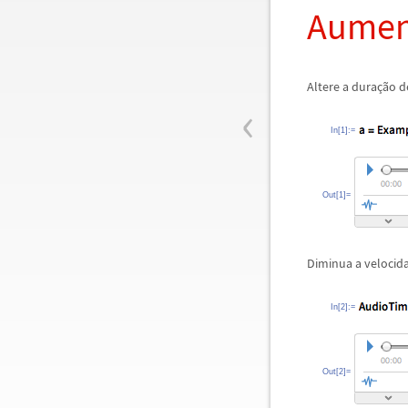
Aumen
Altere a dura
ç
ã
o d
‹
In[1]:=
Out[1]=
Diminua a velocid
In[2]:=
Out[2]=