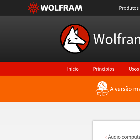
Produtos
Wolfra
Início
Princípios
Usos
A versão ma
Voltar para Últimas Novidades
Á
udio comput