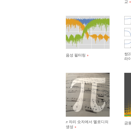
교
쌍2
음성 필터링
라
자리 숫자에서 멜로디의
π
금융
생성