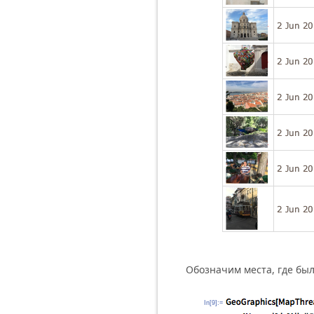
Обозначим места, где был
In[9]:=