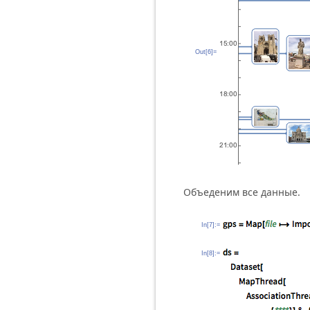
Out[6]=
Объеденим все данные.
In[7]:=
In[8]:=