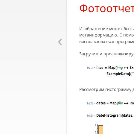
Фотоотчет
Изображение может быть с
‹
метаинформацию. С пом
воспользоваться програ
Загрузим и проанализиру
In[1]:=
Рассмотрим гистограмму д
In[2]:=
In[3]:=