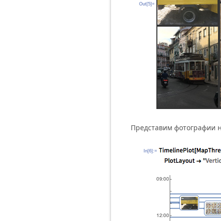
Out[5]=
Представим фотографии 
In[6]:=