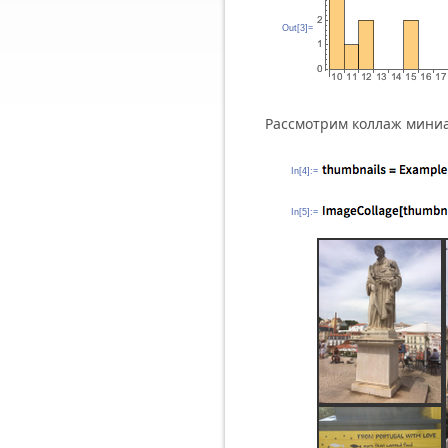
Out[3]=
Рассмотрим коллаж мини
In[4]:=
In[5]:=