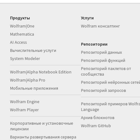
Продукты
Услуги
Wolfram|One
Wolfram консалтинг
Mathematica
AI Access
Репозитории
Вычислительные услуги
Репозиторий данных
System Modeler
Репозиторий функций
Репозиторий паклетов от
Wolfram|Alpha Notebook Edition
сообщества
Wolfram|Alpha Pro
Репозиторий нейронных сете
Мобильные приложения
Репозиторий запросов
Wolfram Engine
Репозиторий примеров Wolfr
Language
Wolfram Player
Архив блокнотов
Корпоративные и установочные
Wolfram GitHub
лицензии
Варианты развертывания сервера