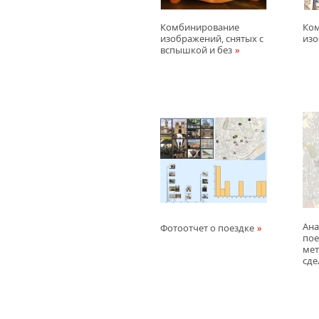
Комбинирование
Ко
изображений, снятых с
из
вспышкой и без
Ана
Фотоотчет о поездке
пое
ме
сде