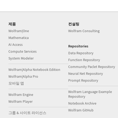
제품
컨설팅
Wolfram|One
Wolfram Consulting
Mathematica
AI Access
Repositories
Compute Services
Data Repository
System Modeler
Function Repository
Community Paclet Repository
Wolfram|Alpha Notebook Edition
Neural Net Repository
Wolfram|Alpha Pro
Prompt Repository
모바일 앱
Wolfram Language Example
Wolfram Engine
Repository
Wolfram Player
Notebook Archive
Wolfram GitHub
그룹 & 사이트 라이선스