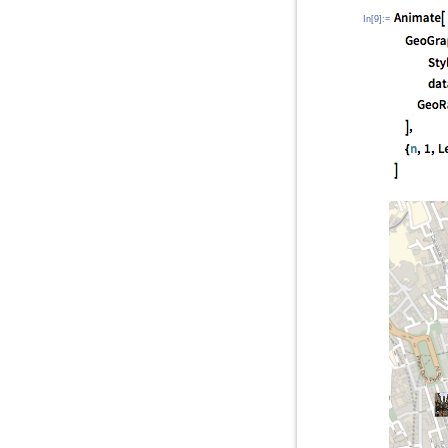
In[9]:=