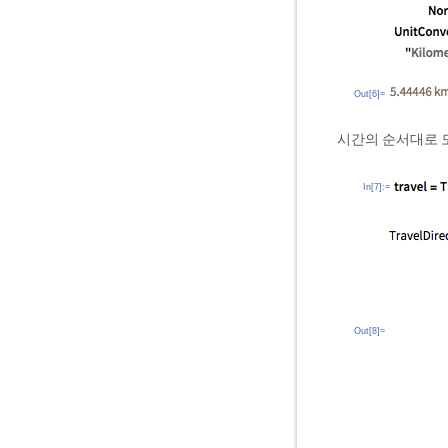
Out[6]=
시간의 순서대로 
In[7]:=
Out[8]=