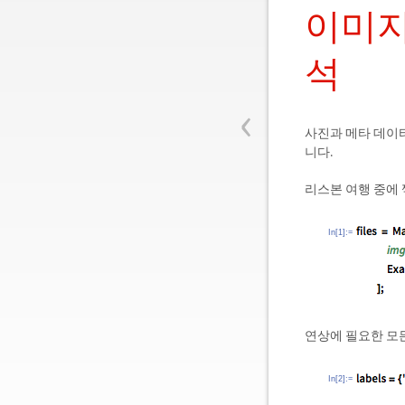
이미지
석
‹
사진과 메타 데이
니다.
리스본 여행 중에
In[1]:=
연상에 필요한 모
In[2]:=