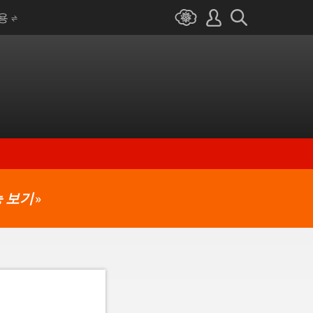
I용
 보기
»