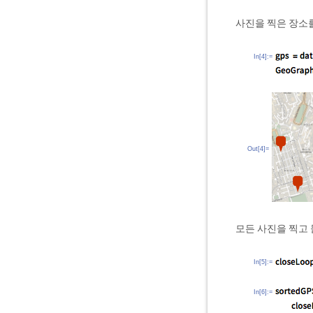
사진을 찍은 장소
In[4]:=
Out[4]=
모든 사진을 찍고
In[5]:=
In[6]:=