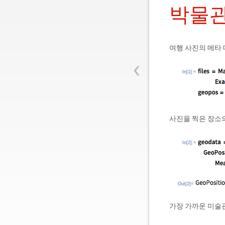
박물관
여행 사진의 메타
‹
In[1]:=
사진을 찍은 장소
In[2]:=
Out[2]=
가장 가까운 미술