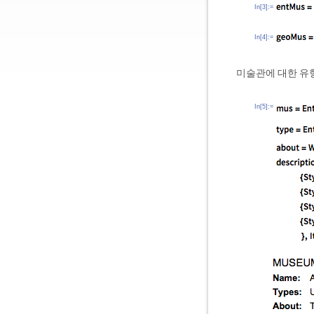
In[3]:=
In[4]:=
미술관에 대한 유형
In[5]:=