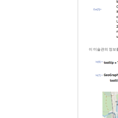
Out[5]=
이 미술관의 정보
In[6]:=
In[7]:=