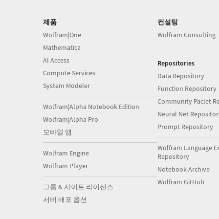
제품
컨설팅
Wolfram|One
Wolfram Consulting
Mathematica
AI Access
Repositories
Compute Services
Data Repository
System Modeler
Function Repository
Community Paclet Re
Wolfram|Alpha Notebook Edition
Neural Net Repositor
Wolfram|Alpha Pro
Prompt Repository
모바일 앱
Wolfram Language E
Wolfram Engine
Repository
Wolfram Player
Notebook Archive
Wolfram GitHub
그룹 & 사이트 라이선스
서버 배포 옵션