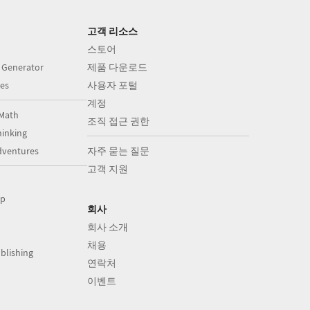
고객 리소스
스토어
 Generator
제품 다운로드
es
사용자 포털
계정
Math
조직 접근 권한
inking
dventures
자주 묻는 질문
고객 지원
op
회사
회사 소개
채용
blishing
연락처
이벤트