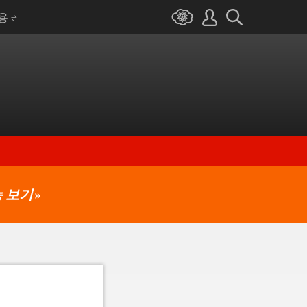
I용
 보기
»