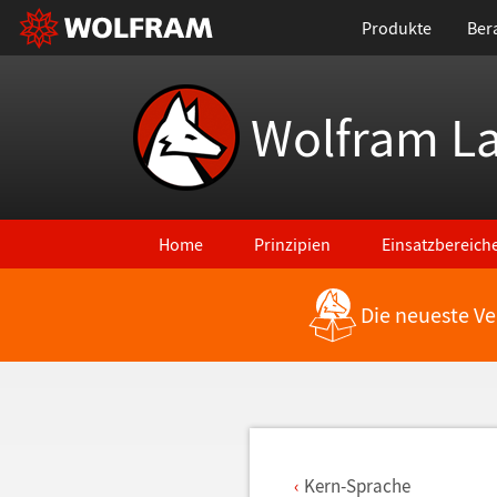
Produkte
Ber
Wolfram L
Home
Prinzipien
Einsatzbereich
Die neueste Ve
Zurück zu den neuesten Features
Kern-Sprache