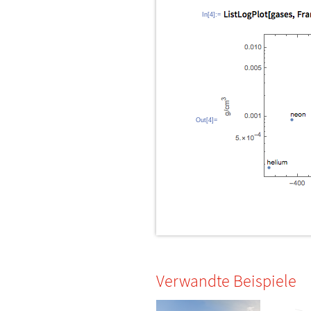
In[4]:=
Out[4]=
Verwandte Beispiele