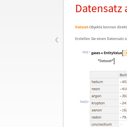
Datensatz 
Dataset
-Objekte k
ö
nnen direkt
‹
Erstellen Sie einen Datensatz
ü
In[1]:=
Out[1]=