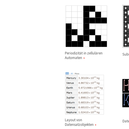
Periodizit
ä
t in zellul
ä
ren
Subs
Automaten
Layout von
Date
Datensatzobjekten