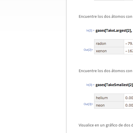
Encuentre los dos
á
tomos con
In[2]:=
Out[2]=
Encuentre los dos
á
tomos con 
In[3]:=
Out[3]=
Visualice en un gr
á
fico de dos 