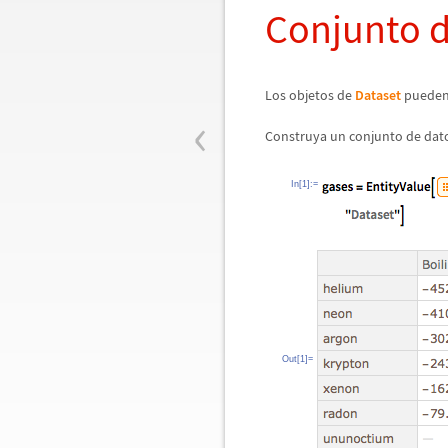
Conjunto d
Los objetos de
Dataset
pueden 
‹
Construya un conjunto de dato
In[1]:=
Out[1]=