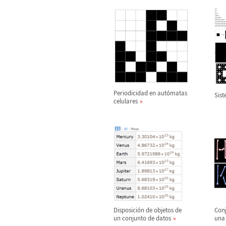
Periodicidad en aut
ó
matas
Sist
celulares
Disposici
ó
n de objetos de
Con
un conjunto de datos
una