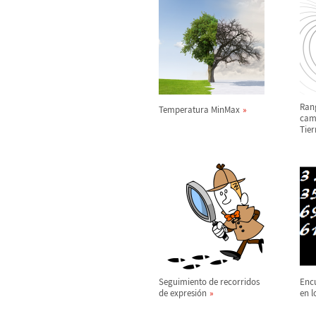
Rang
Temperatura MinMax
cam
Tier
Seguimiento de recorridos
Enc
de expresi
ó
n
en l