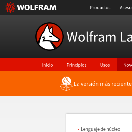
Productos
Aseso
Wolfram L
Inicio
Principios
Usos
Nov
La versión más reciente
Regresar a Características más recientes
Lenguaje de n
ú
cleo