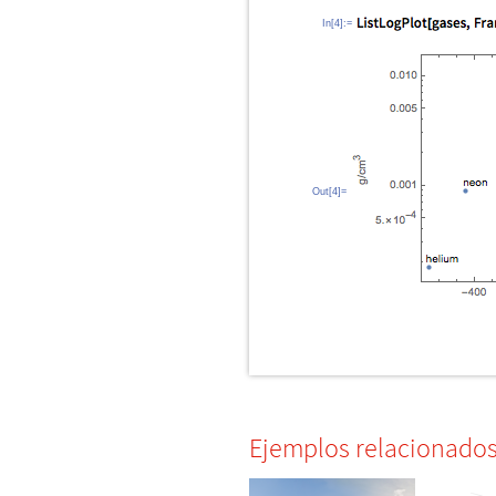
In[4]:=
Out[4]=
Ejemplos relacionado