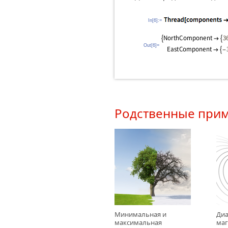
In[6]:=
Out[6]=
Родственные при
Минимальная и
Диа
максимальная
маг