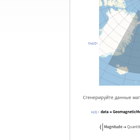
Out[2]=
Сгенерируйте данные маг
In[3]:=