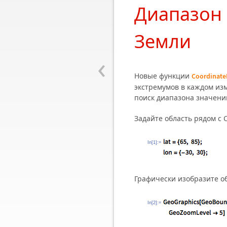
Диапазон 
Земли
‹
Новые функции
Coordinat
экстремумов в каждом из
поиск диапазона значений
Задайте область рядом с 
In[1]:=
Графически изобразите об
In[2]:=