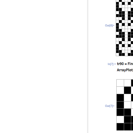
Out[6]=
In[7]:=
Out[7]=