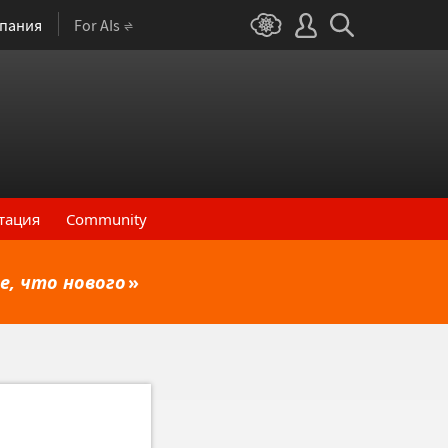
пания
For AIs
тация
Community
е, что нового
»