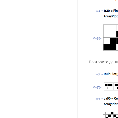
In[4]:=
Out[4]=
Повторите данн
In[5]:=
Out[5]=
In[6]:=