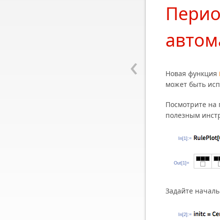
Перио
автом
‹
Новая функция
может быть исп
Посмотрите на 
полезным инст
In[1]:=
Out[1]=
Задайте началь
In[2]:=