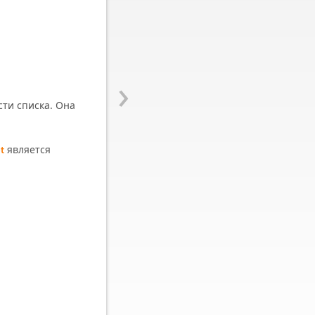
›
ти списка. Она
является
t