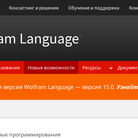
Консалтинг и решения
Обучение и поддержка
Ком
am Language
™
ьзование
Новые возможности
Ресурсы
Докумен
 версия Wolfram Language — версия 15.0.
Узнайт
ональным возможностям
зык программирования