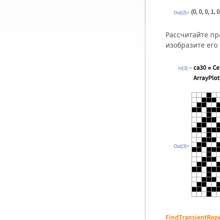
Out[2]=
Рассчитайте пр
изобразите его
In[3]:=
Out[3]=
FindTransientRep