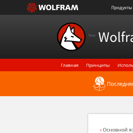
Продукты
Wolfr
Язык
Главная
Принципы
Испол
Последняя
Назад к последним функци
Основной я