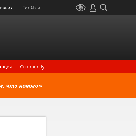
пания
For AIs
тация
Community
е, что нового
»