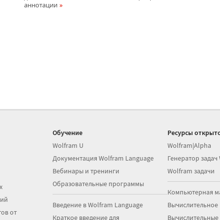
аннотации
Обучение
Ресурсы открыто
Wolfram U
Wolfram|Alpha
Документация Wolfram Language
Генератор задач
Вебинары и тренинги
Wolfram задачи
Образовательные программы
х
Компьютерная м
ций
Введение в Wolfram Language
Вычислительное
ов от
Краткое введение для
Вычислительные