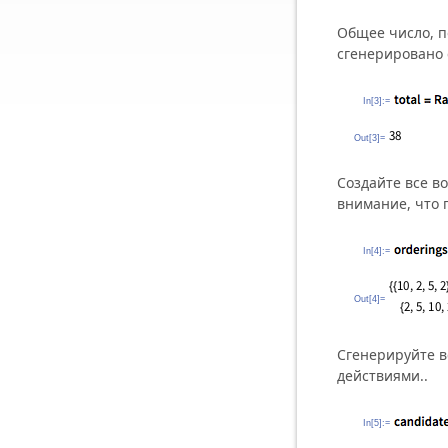
Общее число, п
сгенерировано 
In[3]:=
Out[3]=
Создайте все в
внимание, что 
In[4]:=
Out[4]=
Сгенерируйте 
действиями..
In[5]:=