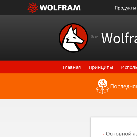
Продукты
Wolfr
Язык
Главная
Принципы
Испол
Последняя
Назад к последним функци
Основной я