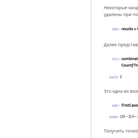
Некоторые кан
удалены при 
In[6]:=
Далее представ
In[7]:=
Out[7]=
Это одна из во
In[8]:=
Out[8]=
Получить точно