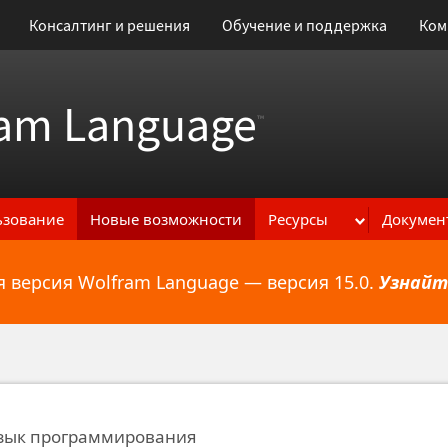
Консалтинг и решения
Обучение и поддержка
Ком
am Language
™
ьзование
Новые возможности
Ресурсы
Докумен
 версия Wolfram Language — версия 15.0.
Узнайт
ональным возможностям
зык программирования