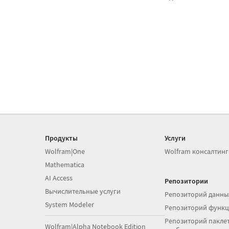
Продукты
Услуги
Wolfram|One
Wolfram консалтинг
Mathematica
AI Access
Репозитории
Вычислительные услуги
Репозиторий данны
System Modeler
Репозиторий функ
Репозиторий паклет
Wolfram|Alpha Notebook Edition