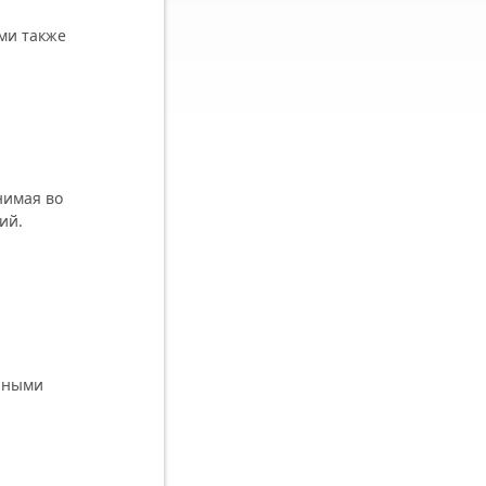
ми также
нимая во
ий.
ичными