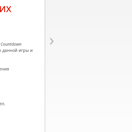
их
›
я
Countdown
ю данной игры и
ения
ел.