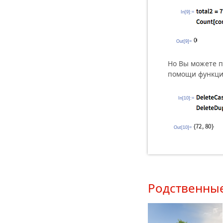
In[9]:=
Out[9]=
Но Вы можете п
помощи функц
In[10]:=
Out[10]=
Родственны