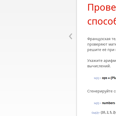
Прове
спосо
‹
Французская т
проверяют мате
решите её при
Укажите арифме
вычислений.
In[1]:=
Сгенерируйте с
In[2]:=
Out[2]=