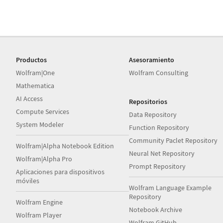
Productos
Asesoramiento
Wolfram|One
Wolfram Consulting
Mathematica
AI Access
Repositorios
Compute Services
Data Repository
System Modeler
Function Repository
Community Paclet Repository
Wolfram|Alpha Notebook Edition
Neural Net Repository
Wolfram|Alpha Pro
Prompt Repository
Aplicaciones para dispositivos
móviles
Wolfram Language Example
Repository
Wolfram Engine
Notebook Archive
Wolfram Player
Wolfram GitHub