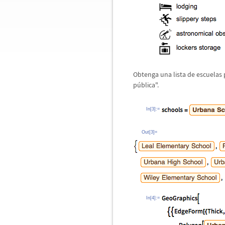
Obtenga una lista de escuelas 
p
ú
blica".
In[3]:=
Out[3]=
In[4]:=