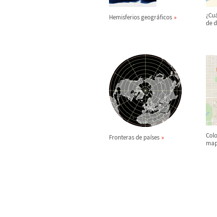
¿
Cu
Hemisferios geogr
á
ficos
de d
Colo
Fronteras de pa
í
ses
map