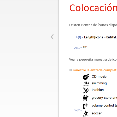
Colocaci
ó
Existen cientos de
í
conos dispon
‹
In[1]:=
Out[1]=
Vea la peque
ñ
a muestra de
í
co
muestre la entrada comple
Out[2]=