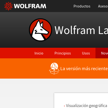
Productos
Aseso
Wolfram L
Inicio
Principios
Usos
Nov
La versión más reciente
Regresar a Características más recientes
Visualizaci
ó
n geogr
á
fic