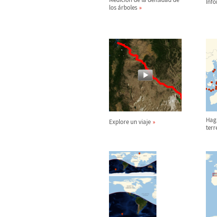
Inf
los
á
rboles
Hag
Explore un viaje
ter