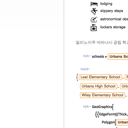
일리노이주 어바나시 공립 학교
In[3]:=
Out[3]=
In[4]:=