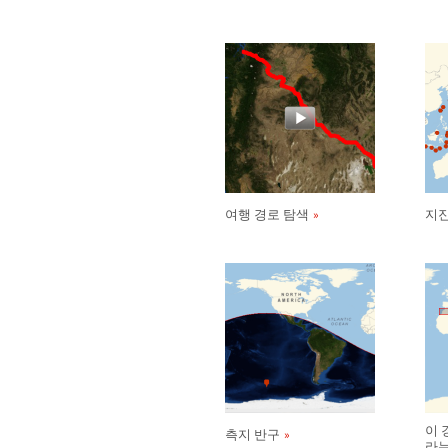
여행 경로 탐색
지
이 
측지 반구
라는