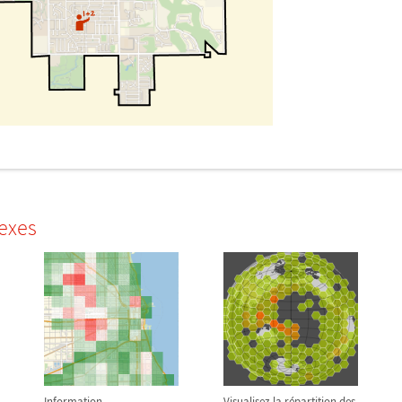
exes
Information
Visualisez la répartition des