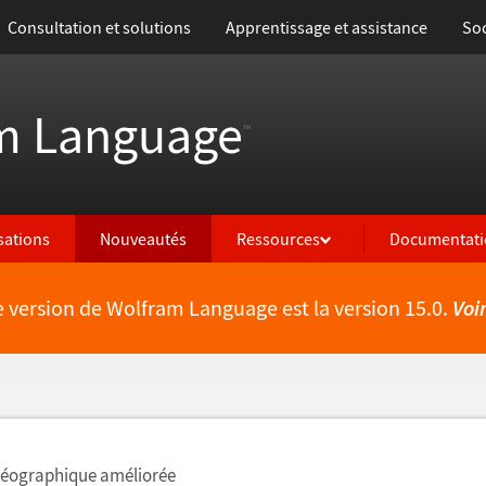
Consultation et solutions
Apprentissage et assistance
Soc
m Language
™
isations
Nouveautés
Ressources
Documentati
e version de Wolfram Language est la version 15.0.
Voi
lités
 géographique améliorée