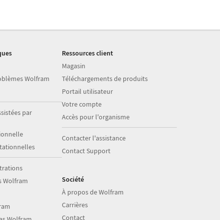
ques
Ressources client
Magasin
roblèmes Wolfram
Téléchargements de produits
Portail utilisateur
Votre compte
sistées par
Accès pour l'organisme
onnelle
Contacter l'assistance
ationnelles
Contact Support
trations
Société
s Wolfram
À propos de Wolfram
Carrières
fram
Contact
ias Wolfram