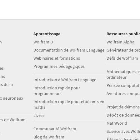
Apprentissage
Ressources publi
m
Wolfram U
Wolfram|Alpha
Documentation de Wolfram Language
Générateur de p
Webinaires et formations
Défis de Wolfram
Programmes pédagogiques
es
Mathématiques as
ons
ordinateur
Introduction à Wolfram Language
s de la
Pensée computati
Introduction rapide pour
programmeurs
Aventures comput
ux neuronaux
Introduction rapide pour étudiants en
Projet de démons
maths
Dépôt de donnée
Livres
es de Wolfram
MathWorld
Communauté Wolfram
Science avec Wol
s
Blog de Wolfram
Éditions des méd