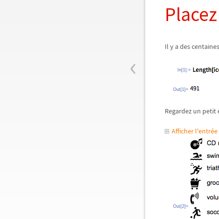
Placez
Il y a des centaines
‹
In[1]:=
Out[1]=
Regardez un petit 
Afficher l'entr
Out[2]=