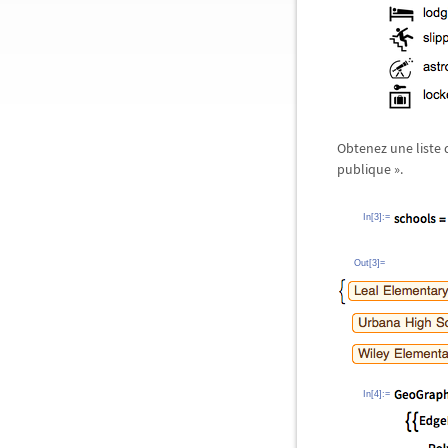
Obtenez une liste 
publique ».
In[3]:=
Out[3]=
In[4]:=