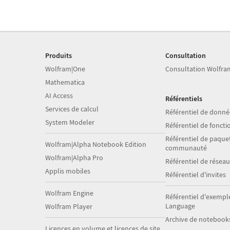
Produits
Consultation
Wolfram|One
Consultation Wolfra
Mathematica
AI Access
Référentiels
Services de calcul
Référentiel de donné
System Modeler
Référentiel de foncti
Référentiel de paquet
Wolfram|Alpha Notebook Edition
communauté
Wolfram|Alpha Pro
Référentiel de résea
Applis mobiles
Référentiel d'invites
Wolfram Engine
Référentiel d'exempl
Language
Wolfram Player
Archive de notebook
Licences en volume et licences de site