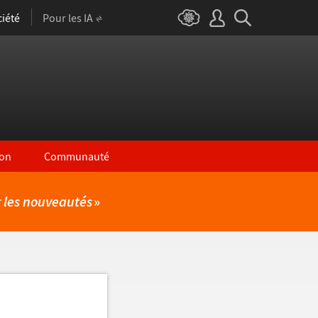
iété
Pour les IA
on
Communauté
r les nouveautés
»